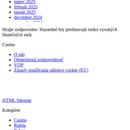
marec 2025
február 2025
január 2025
december 2024
november 2024
október 2024
Hrajte zodpovedne. Hazardné hry predstavujú riziko vysokých
september 2024
finančných strát.
august 2024
júl 2024
Casina
jún 2024
máj 2024
O nás
apríl 2024
Obmedzená zodpovednosť
marec 2024
VOP
február 2024
Zásady používania súborov cookie (EÚ)
január 2024
december 2023
november 2023
október 2023
september 2023
HTML Sitemap
august 2023
júl 2023
Kategórie
jún 2023
máj 2023
Casino
apríl 2023
Ruleta
marec 2023