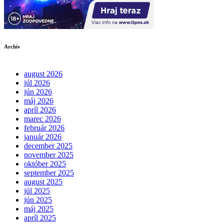
Archív
august 2026
júl 2026
jún 2026
máj 2026
apríl 2026
marec 2026
február 2026
január 2026
december 2025
november 2025
október 2025
september 2025
august 2025
júl 2025
jún 2025
máj 2025
apríl 2025