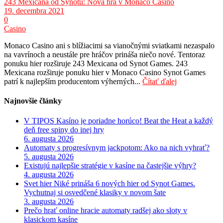
243 Mexicana od Synotu: Nová hra v Monaco Casino
19. decembra 2021
0
Casino
Monaco Casino ani s blížiacimi sa vianočnými sviatkami nezaspalo
na vavrínoch a neustále pre hráčov prináša niečo nové. Tentoraz
ponuku hier rozširuje 243 Mexicana od Synot Games. 243
Mexicana rozširuje ponuku hier v Monaco Casino Synot Games
patrí k najlepším producentom výherných...
Čítať ďalej
Najnovšie články
V TIPOS Kasíno je poriadne horúco! Beat the Heat a každý
deň free spiny do inej hry
6. augusta 2026
Automaty s progresívnym jackpotom: Ako na nich vyhrať?
5. augusta 2026
Existujú najlepšie stratégie v kasíne na častejšie výhry?
4. augusta 2026
Svet hier Niké prináša 6 nových hier od Synot Games.
Vychutnaj si osvedčené klasiky v novom šate
3. augusta 2026
Prečo hrať online hracie automaty radšej ako sloty v
klasickom kasíne