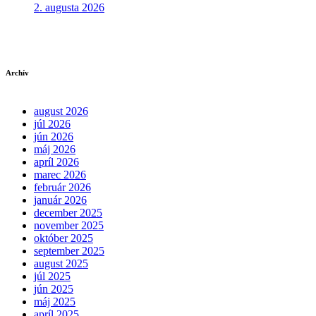
2. augusta 2026
Archív
august 2026
júl 2026
jún 2026
máj 2026
apríl 2026
marec 2026
február 2026
január 2026
december 2025
november 2025
október 2025
september 2025
august 2025
júl 2025
jún 2025
máj 2025
apríl 2025