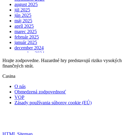
august 2025
júl 2025
jún 2025
máj 2025
apríl 2025
marec 2025
február 2025
január 2025
december 2024
november 2024
október 2024
Hrajte zodpovedne. Hazardné hry predstavujú riziko vysokých
september 2024
finančných strát.
august 2024
júl 2024
Casina
jún 2024
máj 2024
O nás
apríl 2024
Obmedzená zodpovednosť
marec 2024
VOP
február 2024
Zásady používania súborov cookie (EÚ)
január 2024
december 2023
november 2023
október 2023
september 2023
HTML Sitemap
august 2023