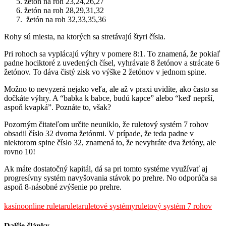
žetón na roh 23,24,26,27
žetón na roh 28,29,31,32
žetón na roh 32,33,35,36
Rohy sú miesta, na ktorých sa stretávajú štyri čísla.
Pri rohoch sa vyplácajú výhry v pomere 8:1. To znamená, že pokiaľ
padne hociktoré z uvedených čísel, vyhrávate 8 žetónov a strácate 6
žetónov. To dáva čistý zisk vo výške 2 žetónov v jednom spine.
Možno to nevyzerá nejako veľa, ale až v praxi uvidíte, ako často sa
dočkáte výhry. A “babka k babce, budú kapce” alebo “keď neprší,
aspoň kvapká”. Poznáte to, však?
Pozorným čitateľom určite neuniklo, že ruletový systém 7 rohov
obsadil číslo 32 dvoma žetónmi. V prípade, že teda padne v
niektorom spine číslo 32, znamená to, že nevyhráte dva žetóny, ale
rovno 10!
Ak máte dostatočný kapitál, dá sa pri tomto systéme využívať aj
progresívny systém navyšovania stávok po prehre. No odporúča sa
aspoň 8-násobné zvýšenie po prehre.
kasíno
online ruleta
ruleta
ruletové systémy
ruletový systém 7 rohov
Dalšie články