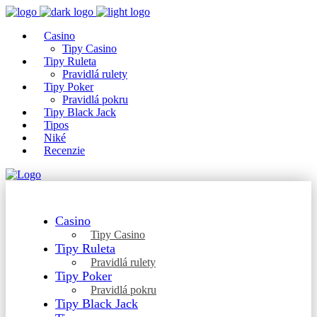
Casino
Tipy Casino
Tipy Ruleta
Pravidlá rulety
Tipy Poker
Pravidlá pokru
Tipy Black Jack
Tipos
Niké
Recenzie
Casino
Tipy Casino
Tipy Ruleta
Pravidlá rulety
Tipy Poker
Pravidlá pokru
Tipy Black Jack