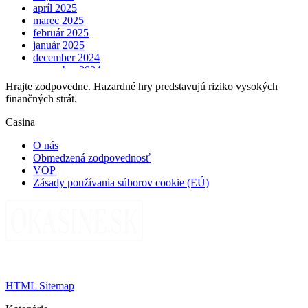
apríl 2025
marec 2025
február 2025
január 2025
december 2024
november 2024
október 2024
Hrajte zodpovedne. Hazardné hry predstavujú riziko vysokých
september 2024
finančných strát.
august 2024
júl 2024
Casina
jún 2024
máj 2024
O nás
apríl 2024
Obmedzená zodpovednosť
marec 2024
VOP
február 2024
Zásady používania súborov cookie (EÚ)
január 2024
december 2023
november 2023
október 2023
september 2023
august 2023
júl 2023
jún 2023
HTML Sitemap
máj 2023
apríl 2023