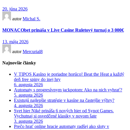
20. júna 2026
autor
Michal S.
MONACObet prináša v Live Casine Ruletový turnaj o 3 000€
13. mája 2026
autor
Mercurial8
Najnovšie články
V TIPOS Kasíno je poriadne horúco! Beat the Heat a každý
deň free spiny do inej hry
6. augusta 2026
Automaty s progresívnym jackpotom: Ako na nich vyhrať?
5. augusta 2026
Existujú najlepšie stratégie v kasíne na častejšie výhry?
4. augusta 2026
Svet hier Niké prináša 6 nových hier od Synot Games.
Vychutnaj si osvedčené klasiky v novom šate
3. augusta 2026
Prečo hrať online hracie automaty radšej ako sloty v