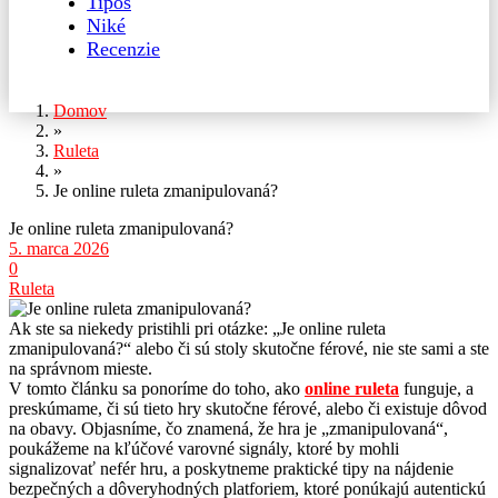
Tipos
Niké
Recenzie
Domov
»
Ruleta
»
Je online ruleta zmanipulovaná?
Je online ruleta zmanipulovaná?
5. marca 2026
0
Ruleta
Ak ste sa niekedy pristihli pri otázke: „Je online ruleta
zmanipulovaná?“
alebo či sú stoly skutočne férové, nie ste sami a ste
na správnom mieste.
V tomto článku sa ponoríme do toho, ako
online ruleta
funguje, a
preskúmame, či sú tieto hry skutočne férové, alebo či existuje dôvod
na obavy.
Objasníme, čo znamená, že hra je „zmanipulovaná“,
poukážeme na kľúčové varovné signály, ktoré by mohli
signalizovať nefér hru, a poskytneme praktické tipy na nájdenie
bezpečných a dôveryhodných platforiem, ktoré ponúkajú autentickú