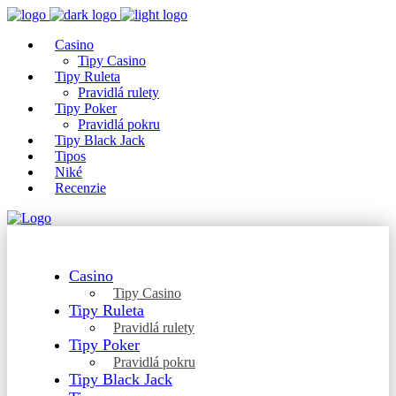
Casino
Tipy Casino
Tipy Ruleta
Pravidlá rulety
Tipy Poker
Pravidlá pokru
Tipy Black Jack
Tipos
Niké
Recenzie
Casino
Tipy Casino
Tipy Ruleta
Pravidlá rulety
Tipy Poker
Pravidlá pokru
Tipy Black Jack