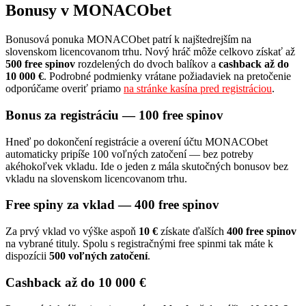
Bonusy v MONACObet
Bonusová ponuka MONACObet patrí k najštedrejším na
slovenskom licencovanom trhu. Nový hráč môže celkovo získať až
500 free spinov
rozdelených do dvoch balíkov a
cashback až do
10 000 €
. Podrobné podmienky vrátane požiadaviek na pretočenie
odporúčame overiť priamo
na stránke kasína pred registráciou
.
Bonus za registráciu — 100 free spinov
Hneď po dokončení registrácie a overení účtu MONACObet
automaticky pripíše 100 voľných zatočení — bez potreby
akéhokoľvek vkladu. Ide o jeden z mála skutočných bonusov bez
vkladu na slovenskom licencovanom trhu.
Free spiny za vklad — 400 free spinov
Za prvý vklad vo výške aspoň
10 €
získate ďalších
400 free spinov
na vybrané tituly. Spolu s registračnými free spinmi tak máte k
dispozícii
500 voľných zatočení
.
Cashback až do 10 000 €