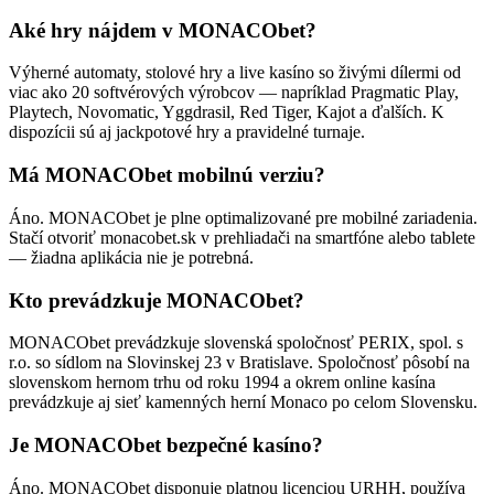
Aké hry nájdem v MONACObet?
Výherné automaty, stolové hry a live kasíno so živými dílermi od
viac ako 20 softvérových výrobcov — napríklad Pragmatic Play,
Playtech, Novomatic, Yggdrasil, Red Tiger, Kajot a ďalších. K
dispozícii sú aj jackpotové hry a pravidelné turnaje.
Má MONACObet mobilnú verziu?
Áno. MONACObet je plne optimalizované pre mobilné zariadenia.
Stačí otvoriť monacobet.sk v prehliadači na smartfóne alebo tablete
— žiadna aplikácia nie je potrebná.
Kto prevádzkuje MONACObet?
MONACObet prevádzkuje slovenská spoločnosť PERIX, spol. s
r.o. so sídlom na Slovinskej 23 v Bratislave. Spoločnosť pôsobí na
slovenskom hernom trhu od roku 1994 a okrem online kasína
prevádzkuje aj sieť kamenných herní Monaco po celom Slovensku.
Je MONACObet bezpečné kasíno?
Áno. MONACObet disponuje platnou licenciou URHH, používa