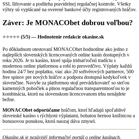
SSL šifrovanie a podlieha pravidelnej regulačnej kontrole. Všetky
výhry sú vyplácané na overené bankové účty registrovaných hráčov.
Záver: Je MONACObet dobrou voľbou?
⭐⭐⭐⭐⭐
(5/5) — Hodnotenie redakcie okasine.sk
Po dôkladnom otestovaní MONACObet hodnotíme ako jedno z
najlepších slovenských licencovaných online kasín dostupných v
roku 2026. Je to kasíno, ktoré spája tridsaťročnú tradíciu s
modernou online platformou a robí to presvedčivo. Výplaty každú
hodinu 24/7 bez poplatku, viac ako 20 softvérových partnerov, 500
free spinov pre nových hráčov a podpora dostupná kedykoľvek v
slovenčine. Navyše za platformou stojí prevádzkovateľ so sieťou
kamenných pobočiek a plnou regulačnou transparentnosťou to je
kombinácia, ktorú na slovenskom licencovanom trhu nenájdete
bežne.
MONACObet odporúčame
hráčom, ktorí hľadajú spoľahlivé
slovenské kasíno s rýchlymi výplatami, bohatou hernou knižnicou a
bonusovou ponukou, ktorá naozaj dáva zmysel.
Okasíne.sk je nezávislý informačný portál o online kasínach.