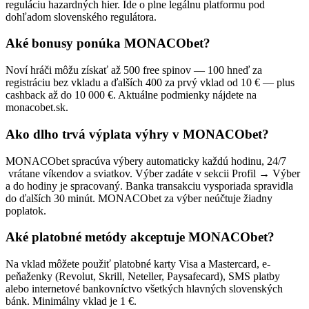
reguláciu hazardných hier. Ide o plne legálnu platformu pod
dohľadom slovenského regulátora.
Aké bonusy ponúka MONACObet?
Noví hráči môžu získať až 500 free spinov — 100 hneď za
registráciu bez vkladu a ďalších 400 za prvý vklad od 10 € — plus
cashback až do 10 000 €. Aktuálne podmienky nájdete na
monacobet.sk.
Ako dlho trvá výplata výhry v MONACObet?
MONACObet spracúva výbery automaticky každú hodinu, 24/7
vrátane víkendov a sviatkov. Výber zadáte v sekcii Profil → Výber
a do hodiny je spracovaný. Banka transakciu vysporiada spravidla
do ďalších 30 minút. MONACObet za výber neúčtuje žiadny
poplatok.
Aké platobné metódy akceptuje MONACObet?
Na vklad môžete použiť platobné karty Visa a Mastercard, e-
peňaženky (Revolut, Skrill, Neteller, Paysafecard), SMS platby
alebo internetové bankovníctvo všetkých hlavných slovenských
bánk. Minimálny vklad je 1 €.