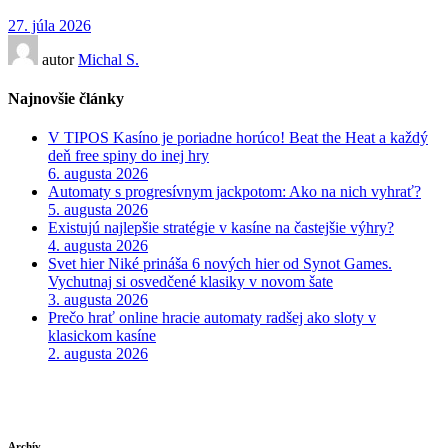
27. júla 2026
autor
Michal S.
Najnovšie články
V TIPOS Kasíno je poriadne horúco! Beat the Heat a každý
deň free spiny do inej hry
6. augusta 2026
Automaty s progresívnym jackpotom: Ako na nich vyhrať?
5. augusta 2026
Existujú najlepšie stratégie v kasíne na častejšie výhry?
4. augusta 2026
Svet hier Niké prináša 6 nových hier od Synot Games.
Vychutnaj si osvedčené klasiky v novom šate
3. augusta 2026
Prečo hrať online hracie automaty radšej ako sloty v
klasickom kasíne
2. augusta 2026
Archív