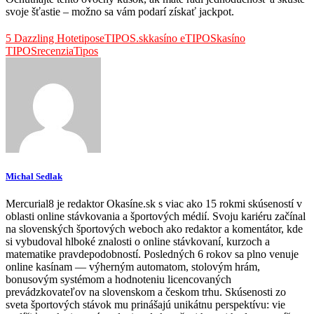
svoje šťastie – možno sa vám podarí získať jackpot.
5 Dazzling Hot
etipos
eTIPOS.sk
kasíno eTIPOS
kasíno
TIPOS
recenzia
Tipos
Michal Sedlak
Mercurial8 je redaktor Okasíne.sk s viac ako 15 rokmi skúseností v
oblasti online stávkovania a športových médií. Svoju kariéru začínal
na slovenských športových weboch ako redaktor a komentátor, kde
si vybudoval hlboké znalosti o online stávkovaní, kurzoch a
matematike pravdepodobností. Posledných 6 rokov sa plno venuje
online kasínam — výherným automatom, stolovým hrám,
bonusovým systémom a hodnoteniu licencovaných
prevádzkovateľov na slovenskom a českom trhu. Skúsenosti zo
sveta športových stávok mu prinášajú unikátnu perspektívu: vie