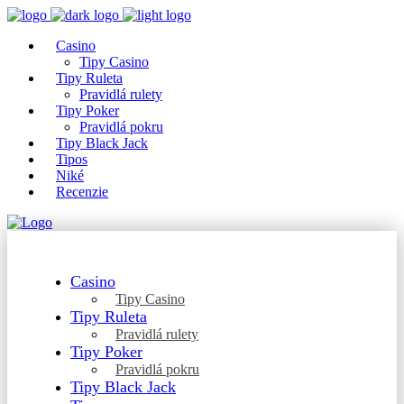
Casino
Tipy Casino
Tipy Ruleta
Pravidlá rulety
Tipy Poker
Pravidlá pokru
Tipy Black Jack
Tipos
Niké
Recenzie
Casino
Tipy Casino
Tipy Ruleta
Pravidlá rulety
Tipy Poker
Pravidlá pokru
Tipy Black Jack