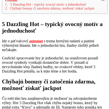
Obsah
5 Dazzling Hot - typický ovocný motív a jednoduchosť
Chýbajú bonusy či zatočenia zdarma, možnosť získať jackpot
5 Dazzling Hot – typický ovocný motív a
jednoduchosť
Ide o päťvalcový
automat
s troma hernými radami a piatimi
výhernými líniami. Ide o jednoduchú hru, žiadny zložitý príbeh
nečakajte.
Grafické spracovanie hry je jednoduché, na oranžovom pozadí
ovocné symboly vynikajú dostatočne dobre. V pozadí si
nevychutnáte tóny žiadnej hudby, no zvukové efekty, ktoré 5
Dazzling Hot prináša, sa k tejto téme a hre hodia.
Chýbajú bonusy či zatočenia zdarma,
možnosť získať jackpot
Čo robí túto hru zaujímavejšou je možnosť na zdvojnásobenie
výhry. Hre 5 Dazzling Hot však chýba nejaký bonus, ktorý by
pridal extra “šťavu” a adrenalín do žíl. Namiesto toho ponúka len