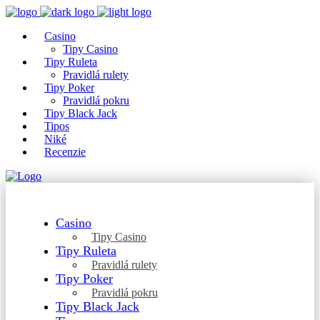
Casino
Tipy Casino
Tipy Ruleta
Pravidlá rulety
Tipy Poker
Pravidlá pokru
Tipy Black Jack
Tipos
Niké
Recenzie
Casino
Tipy Casino
Tipy Ruleta
Pravidlá rulety
Tipy Poker
Pravidlá pokru
Tipy Black Jack