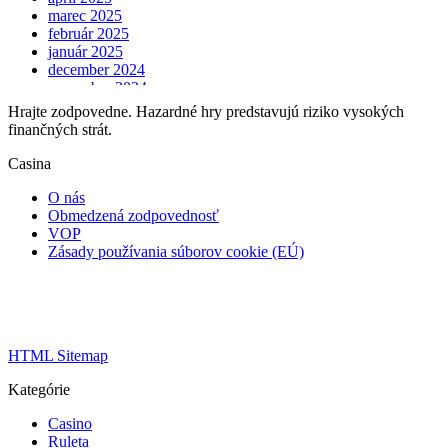
marec 2025
február 2025
január 2025
december 2024
november 2024
október 2024
Hrajte zodpovedne. Hazardné hry predstavujú riziko vysokých
september 2024
finančných strát.
august 2024
júl 2024
Casina
jún 2024
máj 2024
O nás
apríl 2024
Obmedzená zodpovednosť
marec 2024
VOP
február 2024
Zásady používania súborov cookie (EÚ)
január 2024
december 2023
november 2023
október 2023
september 2023
HTML Sitemap
august 2023
júl 2023
Kategórie
jún 2023
máj 2023
Casino
apríl 2023
Ruleta
marec 2023