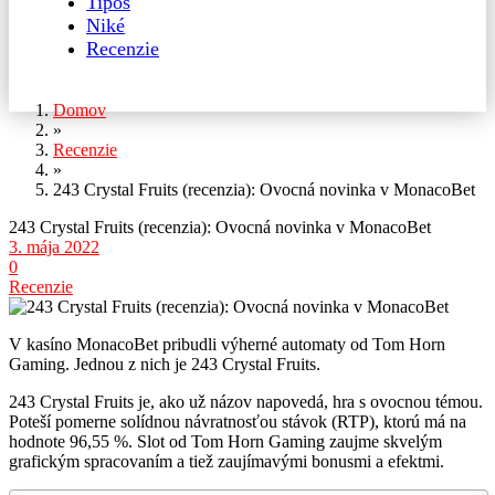
Tipos
Niké
Recenzie
Domov
»
Recenzie
»
243 Crystal Fruits (recenzia): Ovocná novinka v MonacoBet
243 Crystal Fruits (recenzia): Ovocná novinka v MonacoBet
3. mája 2022
0
Recenzie
V kasíno MonacoBet pribudli výherné automaty od Tom Horn
Gaming. Jednou z nich je 243 Crystal Fruits.
243 Crystal Fruits je, ako už názov napovedá, hra s ovocnou témou.
Poteší pomerne solídnou návratnosťou stávok (RTP), ktorú má na
hodnote 96,55 %. Slot od Tom Horn Gaming zaujme skvelým
grafickým spracovaním a tiež zaujímavými bonusmi a efektmi.