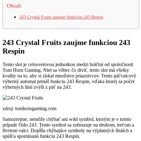
Obsah
243 Crystal Fruits zaujme funkciou 243 Respin
243 Crystal Fruits zaujme funkciou 243
Respin
Tento slot je celosvetovou jednotkou medzi hráčmi od spoločnosti
Tom Horn Gaming. Niet sa vôbec čo diviť, tento slot má všetky
kvality na to, aby si získal množstvo priaznivcov. Tento päťvalcový
výherný automat prináš funkciu 243 Respin, vďaka ktorej sa počet
výherných línií zvýši z päť na 243.
zdroj: tomhorngaming.com
Samozrejme, nemôže chýbať ani wild symbol, ktorým je v tomto
prípade číslo 243. Tento symbol sa zobrazuje na druhom, treťom a
štvrtom valci. Dopĺňa chýbajúce symboly na výplatných líniách a
spúšťa spomínanú funkciu 243 Respin.