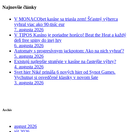
Najnovšie články
V MONACObet kasíne sa triasla zem! Šťastný výherca
vyhral viac ako 90-tisíc eur
7. augusta 2026
V TIPOS Kasíno je poriadne horúco! Beat the Heat a každý
deň free spiny do inej hry
6. augusta 2026
Automaty s progresívnym jackpotom: Ako na nich vyhrať?
5. augusta 2026
Existujú najlepšie stratégie v kasíne na častejšie výhry?
4. augusta 2026
Svet hier Niké prináša 6 nových hier od Synot Games.
Vychutnaj si osvedčené klasiky v novom šate
3. augusta 2026
Archív
august 2026
júl 2026