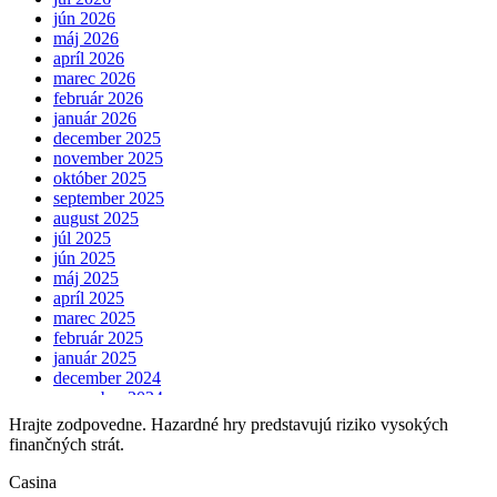
jún 2026
máj 2026
apríl 2026
marec 2026
február 2026
január 2026
december 2025
november 2025
október 2025
september 2025
august 2025
júl 2025
jún 2025
máj 2025
apríl 2025
marec 2025
február 2025
január 2025
december 2024
november 2024
október 2024
Hrajte zodpovedne. Hazardné hry predstavujú riziko vysokých
september 2024
finančných strát.
august 2024
júl 2024
Casina