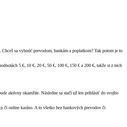
. Chceš sa vyhnúť prevodom, bankám a poplatkom? Tak potom je to
notách 5 €, 10 €, 20 €, 50 €, 100 €, 150 € a 200 €, takže si z nich
e aktívny okamžite. Následne sa stačí už len prihlásiť do svojho
ky či online kasíno. A to všetko bez bankových prevodov či