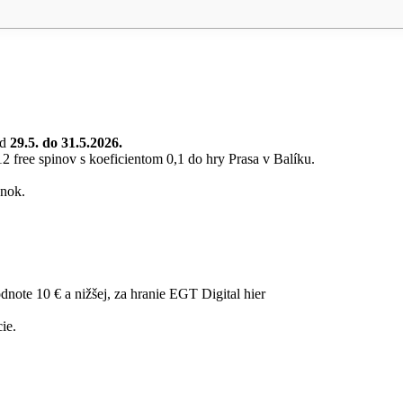
od
29.5. do 31.5.2026.
12 free spinov s koeficientom 0,1 do hry Prasa v Balíku.
enok.
dnote 10 € a nižšej, za hranie EGT Digital hier
ie.