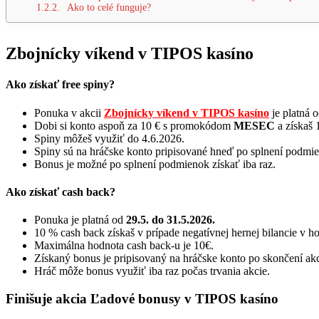
Ako to celé funguje?
Zbojnícky víkend v TIPOS kasíno
Ako získať free spiny?
Ponuka v akcii
Zbojnícky víkend v TIPOS kasíno
je platná 
Dobi si konto aspoň za 10 € s promokódom
MESEC
a získaš 
Spiny môžeš využiť do 4.6.2026.
Spiny sú na hráčske konto pripisované hneď po splnení podmi
Bonus je možné po splnení podmienok získať iba raz.
Ako získať cash back?
Ponuka je platná od
29.5. do 31.5.2026.
10 % cash back získaš v prípade negatívnej hernej bilancie v ho
Maximálna hodnota cash back-u je 10€.
Získaný bonus je pripisovaný na hráčske konto po skončení akc
Hráč môže bonus využiť iba raz počas trvania akcie.
Finišuje akcia Ľadové bonusy v TIPOS kasíno