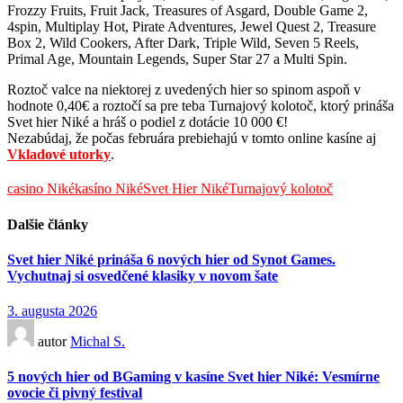
Frozzy Fruits, Fruit Jack, Treasures of Asgard, Double Game 2,
4spin, Multiplay Hot, Pirate Adventures, Jewel Quest 2, Treasure
Box 2, Wild Cookers, After Dark, Triple Wild, Seven 5 Reels,
Primal Age, Mountain Legends, Super Star 27 a Multi Spin.
Roztoč valce na niektorej z uvedených hier so spinom aspoň v
hodnote 0,40€ a roztočí sa pre teba Turnajový kolotoč, ktorý prináša
Svet hier Niké a hráš o podiel z dotácie 10 000 €!
Nezabúdaj, že počas februára prebiehajú v tomto online kasíne aj
Vkladové utorky
.
casino Niké
kasíno Niké
Svet Hier Niké
Turnajový kolotoč
Dalšie články
Svet hier Niké prináša 6 nových hier od Synot Games.
Vychutnaj si osvedčené klasiky v novom šate
3. augusta 2026
autor
Michal S.
5 nových hier od BGaming v kasíne Svet hier Niké: Vesmírne
ovocie či pivný festival