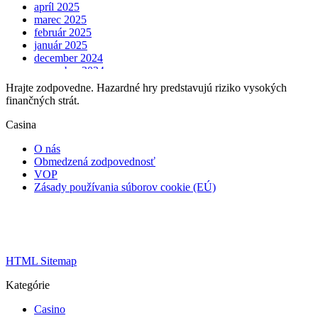
apríl 2025
marec 2025
február 2025
január 2025
december 2024
november 2024
október 2024
Hrajte zodpovedne. Hazardné hry predstavujú riziko vysokých
september 2024
finančných strát.
august 2024
júl 2024
Casina
jún 2024
máj 2024
O nás
apríl 2024
Obmedzená zodpovednosť
marec 2024
VOP
február 2024
Zásady používania súborov cookie (EÚ)
január 2024
december 2023
november 2023
október 2023
september 2023
HTML Sitemap
august 2023
júl 2023
Kategórie
jún 2023
máj 2023
Casino
apríl 2023