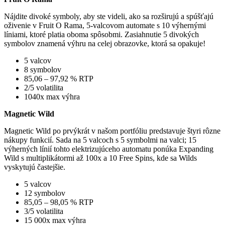
Nájdite divoké symboly, aby ste videli, ako sa rozširujú a spúšťajú
oživenie v Fruit O Rama, 5-valcovom automate s 10 výhernými
líniami, ktoré platia oboma spôsobmi. Zasiahnutie 5 divokých
symbolov znamená výhru na celej obrazovke, ktorá sa opakuje!
5 valcov
8 symbolov
85,06 – 97,92 % RTP
2/5 volatilita
1040x max výhra
Magnetic Wild
Magnetic Wild po prvýkrát v našom portfóliu predstavuje štyri rôzne
nákupy funkcií. Sada na 5 valcoch s 5 symbolmi na valci; 15
výherných línií tohto elektrizujúceho automatu ponúka Expanding
Wild s multiplikátormi až 100x a 10 Free Spins, kde sa Wilds
vyskytujú častejšie.
5 valcov
12 symbolov
85,05 – 98,05 % RTP
3/5 volatilita
15 000x max výhra