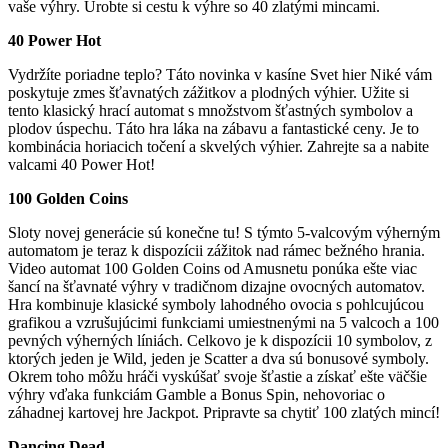
vaše výhry. Urobte si cestu k výhre so 40 zlatými mincami.
40 Power Hot
Vydržíte poriadne teplo? Táto novinka v kasíne Svet hier Niké vám
poskytuje zmes šťavnatých zážitkov a plodných výhier. Užite si
tento klasický hrací automat s množstvom šťastných symbolov a
plodov úspechu. Táto hra láka na zábavu a fantastické ceny. Je to
kombinácia horiacich točení a skvelých výhier. Zahrejte sa a nabite
valcami 40 Power Hot!
100 Golden Coins
Sloty novej generácie sú konečne tu! S týmto 5-valcovým výherným
automatom je teraz k dispozícii zážitok nad rámec bežného hrania.
Video automat 100 Golden Coins od Amusnetu ponúka ešte viac
šancí na šťavnaté výhry v tradičnom dizajne ovocných automatov.
Hra kombinuje klasické symboly lahodného ovocia s pohlcujúcou
grafikou a vzrušujúcimi funkciami umiestnenými na 5 valcoch a 100
pevných výherných líniách. Celkovo je k dispozícii 10 symbolov, z
ktorých jeden je Wild, jeden je Scatter a dva sú bonusové symboly.
Okrem toho môžu hráči vyskúšať svoje šťastie a získať ešte väčšie
výhry vďaka funkciám Gamble a Bonus Spin, nehovoriac o
záhadnej kartovej hre Jackpot. Pripravte sa chytiť 100 zlatých mincí!
Dancing Dead