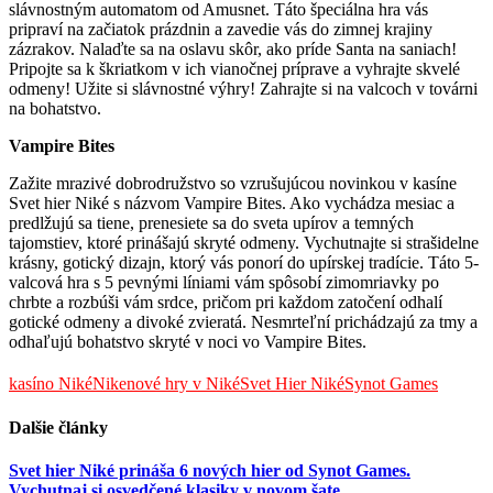
slávnostným automatom od Amusnet. Táto špeciálna hra vás
pripraví na začiatok prázdnin a zavedie vás do zimnej krajiny
zázrakov. Nalaďte sa na oslavu skôr, ako príde Santa na saniach!
Pripojte sa k škriatkom v ich vianočnej príprave a vyhrajte skvelé
odmeny! Užite si slávnostné výhry! Zahrajte si na valcoch v továrni
na bohatstvo.
Vampire Bites
Zažite mrazivé dobrodružstvo so vzrušujúcou novinkou v kasíne
Svet hier Niké s názvom Vampire Bites. Ako vychádza mesiac a
predlžujú sa tiene, prenesiete sa do sveta upírov a temných
tajomstiev, ktoré prinášajú skryté odmeny. Vychutnajte si strašidelne
krásny, gotický dizajn, ktorý vás ponorí do upírskej tradície. Táto 5-
valcová hra s 5 pevnými líniami vám spôsobí zimomriavky po
chrbte a rozbúši vám srdce, pričom pri každom zatočení odhalí
gotické odmeny a divoké zvieratá. Nesmrteľní prichádzajú za tmy a
odhaľujú bohatstvo skryté v noci vo Vampire Bites.
kasíno Niké
Nike
nové hry v Niké
Svet Hier Niké
Synot Games
Dalšie články
Svet hier Niké prináša 6 nových hier od Synot Games.
Vychutnaj si osvedčené klasiky v novom šate