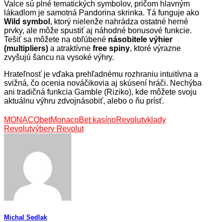
Valce sú plné tematických symbolov, pričom hlavným
lákadlom je samotná Pandorina skrinka. Tá funguje ako
Wild symbol
, ktorý nielenže nahrádza ostatné herné
prvky, ale môže spustiť aj náhodné bonusové funkcie.
Tešiť sa môžete na obľúbené
násobitele výhier
(multipliers)
a atraktívne
free spiny
, ktoré výrazne
zvyšujú šancu na vysoké výhry.
Hrateľnosť je vďaka prehľadnému rozhraniu intuitívna a
svižná, čo ocenia nováčikovia aj skúsení hráči. Nechýba
ani tradičná funkcia Gamble (Riziko), kde môžete svoju
aktuálnu výhru zdvojnásobiť, alebo o ňu prísť.
MONACObet
MonacoBet kasíno
Revolut
vklady
Revolut
výbery Revolut
Michal Sedlak