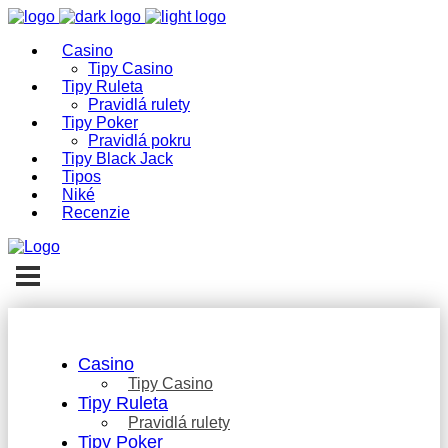
Casino
Tipy Casino
Tipy Ruleta
Pravidlá rulety
Tipy Poker
Pravidlá pokru
Tipy Black Jack
Tipos
Niké
Recenzie
Casino
Tipy Casino
Tipy Ruleta
Pravidlá rulety
Tipy Poker