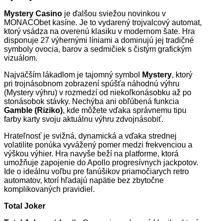
Mystery Casino
je ďalšou sviežou novinkou v
MONACObet kasíne. Je to vydarený trojvalcový automat,
ktorý vsádza na overenú klasiku v modernom šate. Hra
disponuje 27 výhernými líniami a dominujú jej tradičné
symboly ovocia, barov a sedmičiek s čistým grafickým
vizuálom.
Najväčším lákadlom je tajomný symbol
Mystery
, ktorý
pri trojnásobnom zobrazení spúšťa náhodnú výhru
(Mystery výhru) v rozmedzí od niekoľkonásobku až po
stonásobok stávky. Nechýba ani obľúbená funkcia
Gamble (Riziko)
, kde môžete vďaka správnemu tipu
farby karty svoju aktuálnu výhru zdvojnásobiť.
Hrateľnosť je svižná, dynamická a vďaka strednej
volatilite ponúka vyvážený pomer medzi frekvenciou a
výškou výhier. Hra navyše beží na platforme, ktorá
umožňuje zapojenie do Apollo progresívnych jackpotov.
Ide o ideálnu voľbu pre fanúšikov priamočiarych retro
automatov, ktorí hľadajú napätie bez zbytočne
komplikovaných pravidiel.
Total Joker