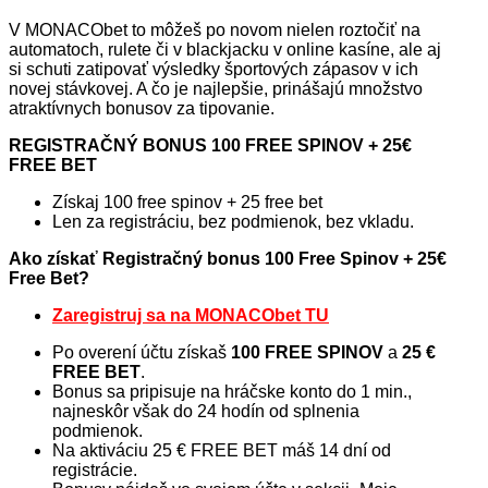
V MONACObet to môžeš po novom nielen roztočiť na
automatoch, rulete či v blackjacku v online kasíne, ale aj
si schuti zatipovať výsledky športových zápasov v ich
novej stávkovej. A čo je najlepšie, prinášajú množstvo
atraktívnych bonusov za tipovanie.
REGISTRAČNÝ BONUS 100 FREE SPINOV + 25€
FREE BET
Získaj 100 free spinov + 25 free bet
Len za registráciu, bez podmienok, bez vkladu.
Ako získať Registračný bonus 100 Free Spinov + 25€
Free Bet?
Zaregistruj sa na MONACObet TU
Po overení účtu získaš
100 FREE SPINOV
a
25 €
FREE BET
.
Bonus sa pripisuje na hráčske konto do 1 min.,
najneskôr však do 24 hodín od splnenia
podmienok.
Na aktiváciu 25 € FREE BET máš 14 dní od
registrácie.