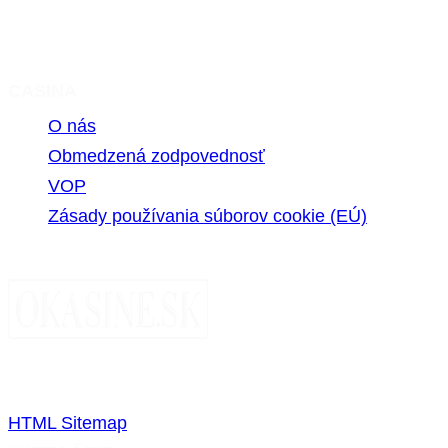
vysokých finančných strát.
jún 2024
máj 2024
apríl 2024
marec 2024
február 2024
CASINA
január 2024
december 2023
O nás
november 2023
október 2023
Obmedzená zodpovednosť
september 2023
VOP
august 2023
júl 2023
Zásady používania súborov cookie (EÚ)
jún 2023
máj 2023
apríl 2023
marec 2023
február 2023
január 2023
december 2022
november 2022
október 2022
september 2022
august 2022
HTML Sitemap
júl 2022
jún 2022