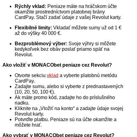
Rýchly vklad:
Peniaze máte na hráčskom účte
okamžite prostredníctvom platobnej brány
CardPay. Stačí zadať údaje z vašej Revolut karty.
Flexibilné limity:
Vkladať môžete sumy už od 1 €
až do výšky 40 000 €.
Bezproblémový výber:
Svoje výhry si môžete
kedykoľvek bez obáv poslať priamo späť na
Revolut.
Ako vložiť v MONACObet peniaze cez Revolut?
Otvorte sekciu
vklad
a vyberte platobnú metódu
CardPay.
Zadajte sumu, alebo si vyberte z prednastavených
(10, 20, 50, 100 €).
Ak máte promo kód, zadajte ho do príslušného
riadku.
Kliknite na „Vložiť na konto“ a zadajte údaje svojej
Revolut karty.
Potvrďte platbu. Peniaze sú na účte okamžite a
môžete hrať.
Ako vybrať v MONACObet peniaze cez Revolut?