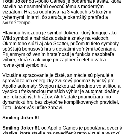
Total Joker
od Apollo Games je podarená klasika, ktorá
stavila na nesmrteľnú ovocnú tému s moderným
vizuálom. Hra sa odohráva na 3 valcoch s 5 fixnými
výhernými líniami, čo zaručuje okamžitý prehľad a
svižné tempo.
Hlavnou hviezdou je symbol Jokera, ktorý funguje ako
Wild symbol a nahrádza ostatné znaky na valcoch.
Okrem toho slúži aj ako Scatter, pričom tri tieto symboly
spúšťajú bonusovú hru s desiatimi voľnými točeniami.
Príjemným oživením hrateľnosti je funkcia násobiteľa
výhier, ktorá sa aktivuje pri zaplnení celého valca
rovnakými symbolmi.
Vizuálne spracovanie je čisté, animácie sú plynulé a
sprevádza ich energický zvukový podmaz typický pre
Apollo automaty. Svojou nízkou až strednou volatilitou a
vysokou frekvenciou menších výhier je automat ideálny
pre rekreačných hráčov. Ak hľadáte priamočiaru, no
dynamickú hru bez zbytočne komplikovaných pravidiel,
Total Joker vás určite zabaví.
Smiling Joker 81
Smiling Joker 81
od Apollo Games je populárna ovocná
klasika, ktorá stavila na osvedčený retro vizuál a vysokú