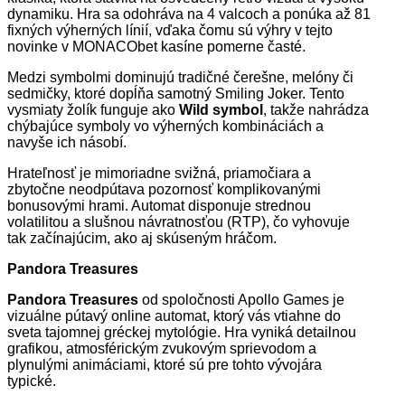
dynamiku. Hra sa odohráva na 4 valcoch a ponúka až 81
fixných výherných línií, vďaka čomu sú výhry v tejto
novinke v MONACObet kasíne pomerne časté.
Medzi symbolmi dominujú tradičné čerešne, melóny či
sedmičky, ktoré dopĺňa samotný Smiling Joker. Tento
vysmiaty žolík funguje ako
Wild symbol
, takže nahrádza
chýbajúce symboly vo výherných kombináciách a
navyše ich násobí.
Hrateľnosť je mimoriadne svižná, priamočiara a
zbytočne neodpútava pozornosť komplikovanými
bonusovými hrami. Automat disponuje strednou
volatilitou a slušnou návratnosťou (RTP), čo vyhovuje
tak začínajúcim, ako aj skúseným hráčom.
Pandora Treasures
Pandora Treasures
od spoločnosti Apollo Games je
vizuálne pútavý online automat, ktorý vás vtiahne do
sveta tajomnej gréckej mytológie. Hra vyniká detailnou
grafikou, atmosférickým zvukovým sprievodom a
plynulými animáciami, ktoré sú pre tohto vývojára
typické.