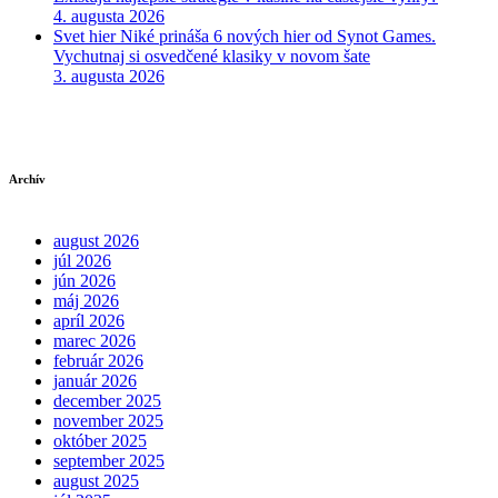
4. augusta 2026
Svet hier Niké prináša 6 nových hier od Synot Games.
Vychutnaj si osvedčené klasiky v novom šate
3. augusta 2026
Archív
august 2026
júl 2026
jún 2026
máj 2026
apríl 2026
marec 2026
február 2026
január 2026
december 2025
november 2025
október 2025
september 2025
august 2025