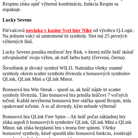
Respinu získa opäť výhernú kombináciu, funkcia Respin sa
zopakuje.
Lucky Sevens
Päťvalcová
novinka v kasíne Svet hier Niké
od výrobcu Q-Logic.
Na jednom valci sú umiestnené tri symboly. Slot má 25 pevných
výherných línií.
Lucky Sevens ponúka možnosť hry Risk, v ktorej môže hráč skúsiť
zdvojnásobiť svoju výhru, ak trafí farbu karty (červená, čierna).
Štvorlístok je divoký symbol WILD. Nahrádza všetky ostatné
symboly okrem scatter symbolu Hviezda a bonusových symbolov
QLink, QLink Mini a QLink Minor.
Bonusová hra Win Streak – spustí sa, ak hráč nájde tri scatter
symboly Hviezda. Táto bonusová hra prináša hráčovi 7 voľných
točení. Každá nevýherná bonusová free otáčka spustí Respin, teda
opakované točenie. A to až dovtedy, kým nebude výherná!
Bonusová hra QLink Free Spins – Ak hráč počas základnej hry
získa aspoň 6 bonusových symbolov QLink, QLink Mini a QLink
Minor, tak získa bezplatnú hru s troma free spinmi. Všetky
bonusové symboly, ktoré spustili túto bonusovú funkciu, zostávajú