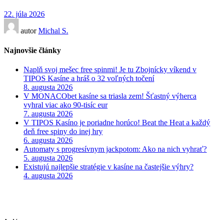
22. júla 2026
autor
Michal S.
Najnovšie články
Naplň svoj mešec free spinmi! Je tu Zbojnícky víkend v
TIPOS Kasíne a hráš o 32 voľných točení
8. augusta 2026
V MONACObet kasíne sa triasla zem! Šťastný výherca
vyhral viac ako 90-tisíc eur
7. augusta 2026
V TIPOS Kasíno je poriadne horúco! Beat the Heat a každý
deň free spiny do inej hry
6. augusta 2026
Automaty s progresívnym jackpotom: Ako na nich vyhrať?
5. augusta 2026
Existujú najlepšie stratégie v kasíne na častejšie výhry?
4. augusta 2026