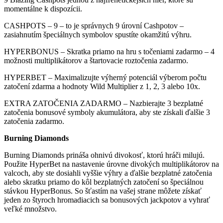
momentálne k dispozícii.
CASHPOTS – 9 – to je správnych 9 úrovní Cashpotov –
zasiahnutím špeciálnych symbolov spustíte okamžitú výhru.
HYPERBONUS – Skratka priamo na hru s točeniami zadarmo – 4
možnosti multiplikátorov a štartovacie roztočenia zadarmo.
HYPERBET – Maximalizujte výherný potenciál výberom počtu
zatočení zdarma a hodnoty Wild Multiplier z 1, 2, 3 alebo 10x.
EXTRA ZATOČENIA ZADARMO – Nazbierajte 3 bezplatné
zatočenia bonusové symboly akumulátora, aby ste získali ďalšie 3
zatočenia zadarmo.
Burning Diamonds
Burning Diamonds prináša ohnivú divokosť, ktorú hráči milujú.
Použite HyperBet na nastavenie úrovne divokých multiplikátorov na
valcoch, aby ste dosiahli vyššie výhry a ďalšie bezplatné zatočenia
alebo skratku priamo do kôl bezplatných zatočení so špeciálnou
stávkou HyperBonus. So šťastím na vašej strane môžete získať
jeden zo štyroch hromadiacich sa bonusových jackpotov a vyhrať
veľké množstvo.