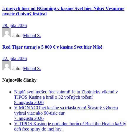
5 nových hier od BGaming v kasíne Svet hier Niké: Vesmírne
ovocie či pivný festival
28. júla 2026
autor
Michal S.
Red Tiger turnaj o 5 000 € v kasíne Svet hier Niké
22. júla 2026
autor
Michal S.
Najnovšie články
Naplň svoj mešec free spinmi! Je tu Zbojnícky víkend v
TIPOS Kasíne a hráš o 32 voľných točení
8. augusta 2026
V MONACObet kasíne sa triasla zem! Šťastný výherca
vyhral viac ako 90-tisíc eur
7. augusta 2026
V TIPOS Kasíno je poriadne horúco! Beat the Heat a každý
deň free spiny do inej hry