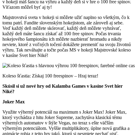
v hokeji máš šancu na výhru a každý deň si v hre o 100 free spinov.
Víťazom môžeš byť aj ty!
Majstrovstvá sveta v hokeji si môžete užiť naplno so všetkým, čo k
tomu patrí. Fandite slovenským hokejistom, ale zároveň aj sebe.
Veď každý deň môžete skórovať, každý deň môžete vyhrávať,
každý deň máte šancu získať až 100 free spinov. Počas trvania
hokejového šampionátu ich môžete nazbierať hromadu a nikdy
neviete, ktoré z voľných točení dokážete premeniť na svoju životnú
výhru. Tak neváhajte a točte počas MS v hokeji Majstrovské koleso
v kasíne Svet hier Niké!
Koleso šťastia: Získaj 100 freespinov – Hraj teraz!
Skúsil si už nové hry od Kalamba Games v kasíne Svet hier
Niké?
Joker Max
Využite výherný potenciál na maximum s Joker Max! Joker Max,
ktorý vychádza z hitu Joker Supreme, zachytáva klasickú tému
výherných automatov v štýle Vegas, no teraz s ešte väčším
výherným potenciálom. Vyššie multiplikátory, úplne nová grafika a
animácie robia z tejto hry takú, ktorú si nesmiete nechať ujsť.