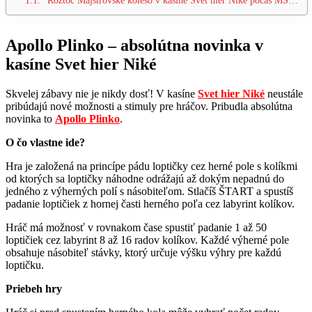
Roztoč Majstrovské koleso v kasíne Svet hier Niké počas MS v hokeji
Apollo Plinko – absolútna novinka v
kasíne Svet hier Niké
Skvelej zábavy nie je nikdy dosť! V kasíne
Svet hier Niké
neustále
pribúdajú nové možnosti a stimuly pre hráčov. Pribudla absolútna
novinka to
Apollo Plinko
.
O čo vlastne ide?
Hra je založená na princípe pádu loptičky cez herné pole s kolíkmi
od ktorých sa loptičky náhodne odrážajú až dokým nepadnú do
jedného z výherných polí s násobiteľom. Stlačíš ŠTART a spustíš
padanie loptičiek z hornej časti herného poľa cez labyrint kolíkov.
Hráč má možnosť v rovnakom čase spustiť padanie 1 až 50
loptičiek cez labyrint 8 až 16 radov kolíkov. Každé výherné pole
obsahuje násobiteľ stávky, ktorý určuje výšku výhry pre každú
loptičku.
Priebeh hry