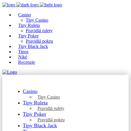
Casino
Tipy Casino
Tipy Ruleta
Pravidlá rulety
Tipy Poker
Pravidlá pokru
Tipy Black Jack
Tipos
Niké
Recenzie
Casino
Tipy Casino
Tipy Ruleta
Pravidlá rulety
Tipy Poker
Pravidlá pokru
Tipy Black Jack