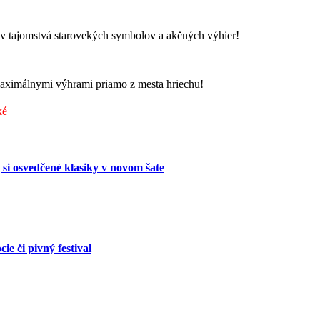
jav tajomstvá starovekých symbolov a akčných výhier!
maximálnymi výhrami priamo z mesta hriechu!
ké
si osvedčené klasiky v novom šate
e či pivný festival