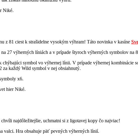
nu z 81 ciest k strašidelne vysokým výhram! Táto novinka v kasíne
Sve
rá na 27 výherných líniách a v prípade štyroch výherných symbolov na 
 chýbajúci symbol vo výhernej línii. V prípade výhernej kombinácie 
x2 za každý Wild symbol v nej obsiahnutý.
 symboly x6.
chvíli najdôležitejšie, uchmatni si z ligotavej kopy čo najviac!
a valci. Hra obsahuje päť pevných výherných línií.