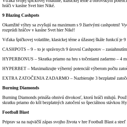
Vďaka svojej špičkovej volatilite, klasickej téme a obrovským pote
hráči v kasíne Svet hier Niké.
9 Blazing Cashpots
Okamžité výhry sa zvyšujú na maximum s 9 žiarivými cashpotmi! Vyda
rozprúdi hráčov v kasíne Svet hier Niké!
Vďaka špičkovej volatilite, klasickej téme a úžasnej škále funkcií je 
CASHPOTS – 9 – to je správnych 9 úrovní Cashpotov – zasiahnutím 
HYPERBONUS – Skratka priamo na hru s točeniami zadarmo – 4 možno
HYPERBET – Maximalizujte výherný potenciál výberom počtu zatočení
EXTRA ZATOČENIA ZADARMO – Nazbierajte 3 bezplatné zatočenia bo
Burning Diamonds
Burning Diamonds prináša ohnivú divokosť, ktorú hráči milujú. Použit
skratku priamo do kôl bezplatných zatočení so špeciálnou stávkou H
Football Blast
Priprav sa na najväčší zápas svojho života v hre Football Blast a stre