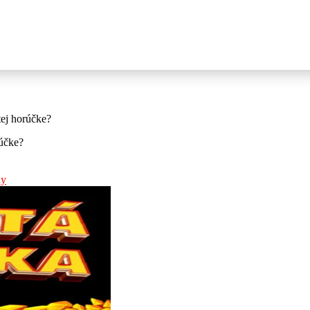
tej horúčke?
rúčke?
dy