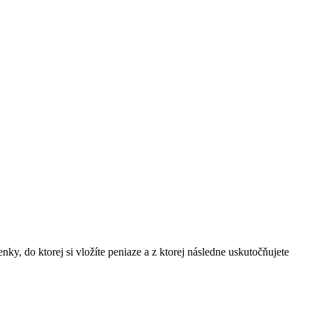
ky, do ktorej si vložíte peniaze a z ktorej následne uskutočňujete