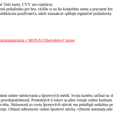
 číslo karty, CVV ani expiráciu.
ú peňaženku pre hru, vložíte si na ňu konkrétnu sumu a pracujete len
entifikáciou používateľa, takže transakcie spĺňajú regulačné požiadavky
uleta
ruleta
ruleta v MONACObet
ruletový turnaj
blasti online stávkovania a športových médií. Svoju kariéru začínal na
ike pravdepodobností. Posledných 6 rokov sa plno venuje online kas
hu. Skúsenosti zo sveta športových stávok mu prinášajú unikátnu pers
trebuje. Oblasti odbornosti: online športové stávky, výherné automaty,s