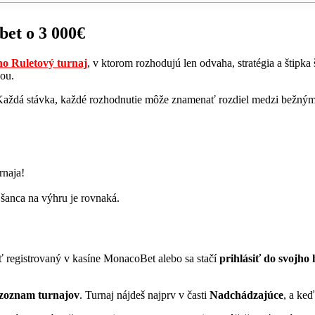
et o 3 000€
o Ruletový turnaj
, v ktorom rozhodujú len odvaha, stratégia a štipka 
bou.
aždá stávka, každé rozhodnutie môže znamenať rozdiel medzi bežným
rnaja!
a šanca na výhru je rovnaká.
yť registrovaný v kasíne MonacoBet alebo sa stačí
prihlásiť do svojho
zoznam turnajov
. Turnaj nájdeš najprv v časti
Nadchádzajúce
, a keď