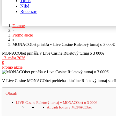
Tipos
Niké
Recenzie
Domov
»
Promo akcie
»
MONACObet prináša v Live Casine Ruletový turnaj o 3 000€
MONACObet prináša v Live Casine Ruletový turnaj o 3 000€
13. mája 2026
0
Promo akcie
V Live Casine MONACObet prebieha aktuálne Ruletový turnaj s celk
Obsah
LIVE Casino Ruletový turnaj v MONACObet o 3 000€
Aircash bonus v MONACObet