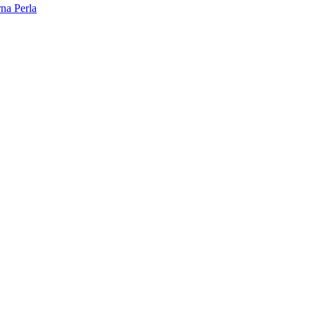
na Perla