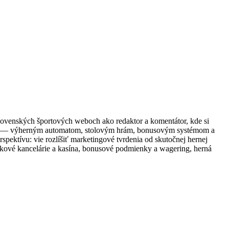
 slovenských športových weboch ako redaktor a komentátor, kde si
ínam — výherným automatom, stolovým hrám, bonusovým systémom a
pektívu: vie rozlíšiť marketingové tvrdenia od skutočnej hernej
távkové kancelárie a kasína, bonusové podmienky a wagering, herná