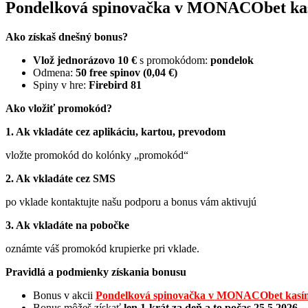
Pondelková spinovačka v MONACObet kasí
Ako získaš dnešný bonus?
Vlož jednorázovo 10 €
s promokódom:
pondelok
Odmena:
50
free spinov
(0,04 €)
Spiny v hre:
Firebird 81
Ako vložiť promokód?
1. Ak vkladáte cez aplikáciu, kartou, prevodom
vložte promokód do kolónky „promokód“
2. Ak vkladáte cez SMS
po vklade kontaktujte našu podporu a bonus vám aktivujú
3. Ak vkladáte na pobočke
oznámte váš promokód krupierke pri vklade.
Pravidlá a podmienky získania bonusu
Bonus v akcii
Pondelková spinovačka v MONACObet kasí
Bonus môžeš získať
len 1-krát za deň a to počas 25.5.2026