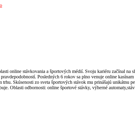
o
blasti online stávkovania a športových médií. Svoju kariéru začínal na
ike pravdepodobností. Posledných 6 rokov sa plno venuje online kas
hu. Skúsenosti zo sveta športových stávok mu prinášajú unikátnu pers
trebuje. Oblasti odbornosti: online športové stávky, výherné automaty,s