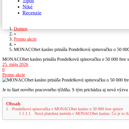
Tipos
Niké
Recenzie
Domov
»
Promo akcie
»
MONACObet kasíno prináša Pondelkovú spinovačku o 50 000 
MONACObet kasíno prináša Pondelkovú spinovačku o 50 000 free 
25. mája 2026
0
Promo akcie
Je tu štart nového pracovného týždňa. S tým prichádza aj nová výzv
Obsah
Pondelková spinovačka v MONACObet kasíno o 50 000 free spinov
Nová platobná metóda v MONACObet kasíno: Čo je to A