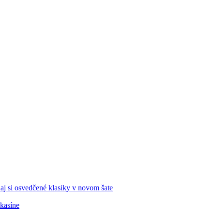
aj si osvedčené klasiky v novom šate
 kasíne