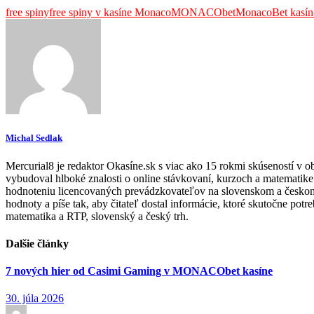
free spiny
free spiny v kasíne Monaco
MONACObet
MonacoBet kasín
Michal Sedlak
Mercurial8 je redaktor Okasíne.sk s viac ako 15 rokmi skúseností v o
vybudoval hlboké znalosti o online stávkovaní, kurzoch a matemat
hodnoteniu licencovaných prevádzkovateľov na slovenskom a českom tr
hodnoty a píše tak, aby čitateľ dostal informácie, ktoré skutočne po
matematika a RTP, slovenský a český trh.
Dalšie články
7 nových hier od Casimi Gaming v MONACObet kasíne
30. júla 2026