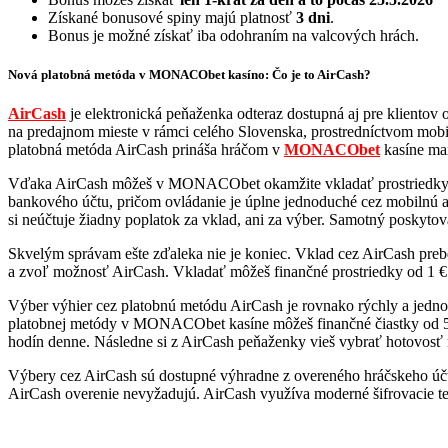
Získané bonusové spiny majú platnosť
3 dni
.
⁠Bonus je možné získať iba odohraním na valcových hrách.
Nová platobná metóda v MONACObet kasíno: Čo je to AirCash?
AirCash
je elektronická peňaženka odteraz dostupná aj pre klient
na predajnom mieste v rámci celého Slovenska, prostredníctvom mob
platobná metóda AirCash prináša hráčom v
MONACObet
kasíne max
Vďaka AirCash môžeš v MONACObet okamžite vkladať prostriedky na s
bankového účtu, pričom ovládanie je úplne jednoduché cez mobilnú 
si neúčtuje žiadny poplatok za vklad, ani za výber. Samotný poskyto
Skvelým správam ešte zďaleka nie je koniec. Vklad cez AirCash preb
a zvoľ možnosť AirCash. Vkladať môžeš finančné prostriedky od 1 € d
Výber výhier cez platobnú metódu AirCash je rovnako rýchly a jednod
platobnej metódy v MONACObet kasíne môžeš finančné čiastky od 5 
hodín denne. Následne si z AirCash peňaženky vieš vybrať hotovosť n
Výbery cez AirCash sú dostupné výhradne z overeného hráčskeho účtu
AirCash overenie nevyžadujú. AirCash využíva moderné šifrovacie te