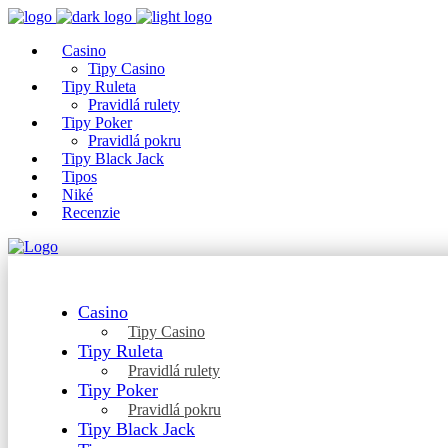
Casino
Tipy Casino
Tipy Ruleta
Pravidlá rulety
Tipy Poker
Pravidlá pokru
Tipy Black Jack
Tipos
Niké
Recenzie
Casino
Tipy Casino
Tipy Ruleta
Pravidlá rulety
Tipy Poker
Pravidlá pokru
Tipy Black Jack