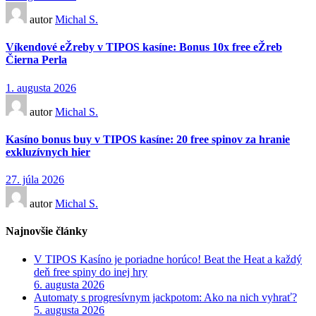
autor
Michal S.
Víkendové eŽreby v TIPOS kasíne: Bonus 10x free eŽreb
Čierna Perla
1. augusta 2026
autor
Michal S.
Kasíno bonus buy v TIPOS kasíne: 20 free spinov za hranie
exkluzívnych hier
27. júla 2026
autor
Michal S.
Najnovšie články
V TIPOS Kasíno je poriadne horúco! Beat the Heat a každý
deň free spiny do inej hry
6. augusta 2026
Automaty s progresívnym jackpotom: Ako na nich vyhrať?
5. augusta 2026