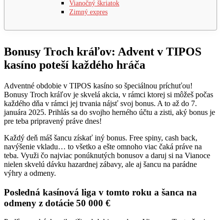
Vianočný škriatok
Zimný expres
Bonusy Troch kráľov: Advent v TIPOS
kasíno poteší každého hráča
Adventné obdobie v TIPOS kasíno so špeciálnou príchuťou!
Bonusy Troch kráľov je skvelá akcia, v rámci ktorej si môžeš počas
každého dňa v rámci jej trvania nájsť svoj bonus. A to až do 7.
januára 2025. Prihlás sa do svojho herného účtu a zisti, aký bonus je
pre teba pripravený práve dnes!
Každý deň máš šancu získať iný bonus. Free spiny, cash back,
navýšenie vkladu… to všetko a ešte omnoho viac čaká práve na
teba. Využi čo najviac ponúknutých bonusov a daruj si na Vianoce
nielen skvelú dávku hazardnej zábavy, ale aj šancu na parádne
výhry a odmeny.
Posledná kasínová liga v tomto roku a šanca na
odmeny z dotácie 50 000 €