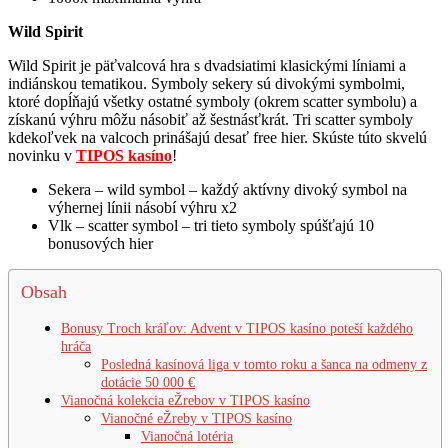
Wild Spirit
Wild Spirit je päťvalcová hra s dvadsiatimi klasickými líniami a
indiánskou tematikou. Symboly sekery sú divokými symbolmi,
ktoré dopĺňajú všetky ostatné symboly (okrem scatter symbolu) a
získanú výhru môžu násobiť až šestnásťkrát. Tri scatter symboly
kdekoľvek na valcoch prinášajú desať free hier. Skúste túto skvelú
novinku v
TIPOS kasíno
!
Sekera – wild symbol – každý aktívny divoký symbol na
výhernej línii násobí výhru x2
Vlk – scatter symbol – tri tieto symboly spúšťajú 10
bonusových hier
Obsah
Bonusy Troch kráľov: Advent v TIPOS kasíno poteší každého
hráča
Posledná kasínová liga v tomto roku a šanca na odmeny z
dotácie 50 000 €
Vianočná kolekcia eŽrebov v TIPOS kasíno
Vianočné eŽreby v TIPOS kasíno
Vianočná lotéria