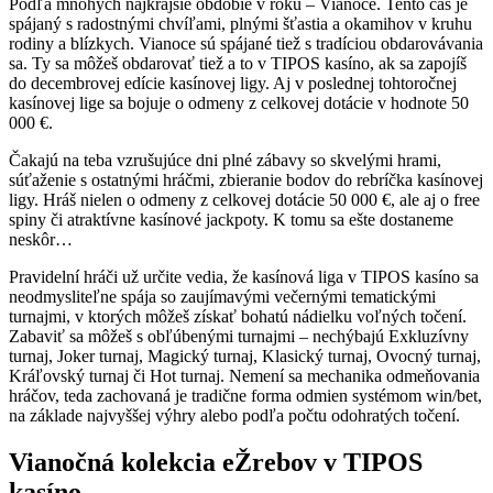
Podľa mnohých najkrajšie obdobie v roku – Vianoce. Tento čas je
spájaný s radostnými chvíľami, plnými šťastia a okamihov v kruhu
rodiny a blízkych. Vianoce sú spájané tiež s tradíciou obdarovávania
sa. Ty sa môžeš obdarovať tiež a to v TIPOS kasíno, ak sa zapojíš
do decembrovej edície kasínovej ligy. Aj v poslednej tohtoročnej
kasínovej lige sa bojuje o odmeny z celkovej dotácie v hodnote 50
000 €.
Čakajú na teba vzrušujúce dni plné zábavy so skvelými hrami,
súťaženie s ostatnými hráčmi, zbieranie bodov do rebríčka kasínovej
ligy. Hráš nielen o odmeny z celkovej dotácie 50 000 €, ale aj o free
spiny či atraktívne kasínové jackpoty. K tomu sa ešte dostaneme
neskôr…
Pravidelní hráči už určite vedia, že kasínová liga v TIPOS kasíno sa
neodmysliteľne spája so zaujímavými večernými tematickými
turnajmi, v ktorých môžeš získať bohatú nádielku voľných točení.
Zabaviť sa môžeš s obľúbenými turnajmi – nechýbajú Exkluzívny
turnaj, Joker turnaj, Magický turnaj, Klasický turnaj, Ovocný turnaj,
Kráľovský turnaj či Hot turnaj. Nemení sa mechanika odmeňovania
hráčov, teda zachovaná je tradične forma odmien systémom win/bet,
na základe najvyššej výhry alebo podľa počtu odohratých točení.
Vianočná kolekcia eŽrebov v TIPOS
kasíno