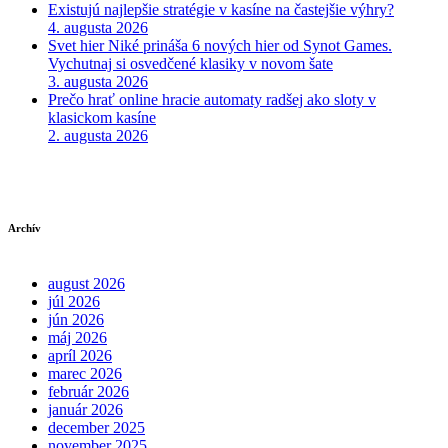
Existujú najlepšie stratégie v kasíne na častejšie výhry?
4. augusta 2026
Svet hier Niké prináša 6 nových hier od Synot Games.
Vychutnaj si osvedčené klasiky v novom šate
3. augusta 2026
Prečo hrať online hracie automaty radšej ako sloty v
klasickom kasíne
2. augusta 2026
Archív
august 2026
júl 2026
jún 2026
máj 2026
apríl 2026
marec 2026
február 2026
január 2026
december 2025
november 2025