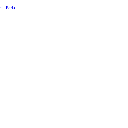
na Perla