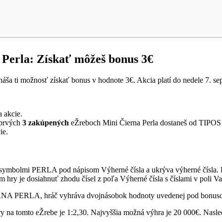
 Perla: Získať môžeš bonus 3€
ináša ti možnosť získať bonus v hodnote 3€. Akcia platí do nedele 7. s
a akcie.
 prvých
3 zakúpených
eŽreboch Mini Čierna Perla dostaneš od TIPOS
ie.
omi symbolmi PERLA pod nápisom Výherné čísla a ukrýva výherné čís
om hry je dosiahnuť zhodu čísel z poľa Výherné čísla s číslami v pol
ČIERNA PERLA, hráč vyhráva dvojnásobok hodnoty uvedenej pod bonuso
 na tomto eŽrebe je 1:2,30. Najvyššia možná výhra je 20 000€. Nasled