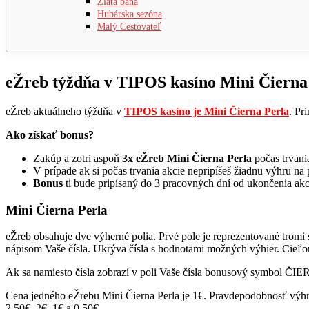
Zlatá baňa
Hubárska sezóna
Malý Cestovateľ
eŽreb týždňa v TIPOS kasíno Mini Čierna
eŽreb aktuálneho týždňa v
TIPOS kasíno je Mini Čierna Perla
. Pr
Ako získať bonus?
Zakúp a zotri aspoň
3x eŽreb Mini Čierna Perla
počas trvani
V prípade ak si počas trvania akcie nepripíšeš žiadnu výhru na
Bonus
ti bude pripísaný do 3 pracovných dní od ukončenia akc
Mini Čierna Perla
eŽreb obsahuje dve výherné polia. Prvé pole je reprezentované tr
nápisom Vaše čísla. Ukrýva čísla s hodnotami možných výhier. Cieľ
Ak sa namiesto čísla zobrazí v poli Vaše čísla bonusový symbol 
Cena jedného eŽrebu Mini Čierna Perla je 1€. Pravdepodobnosť výhry
2,50€, 2€, 1€ a 0,50€.