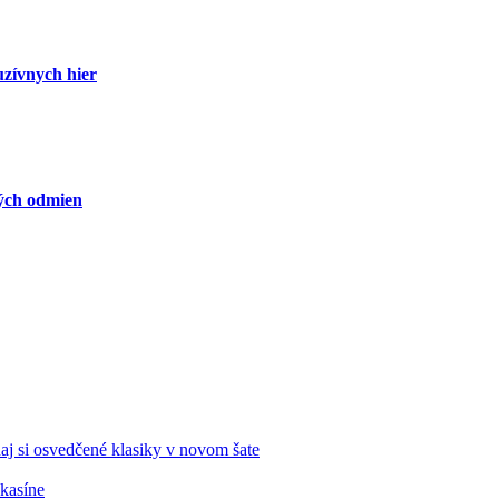
uzívnych hier
lých odmien
aj si osvedčené klasiky v novom šate
 kasíne