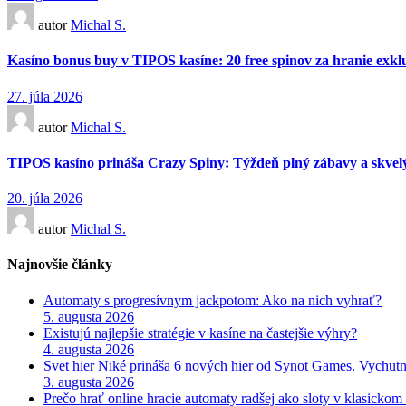
autor
Michal S.
Kasíno bonus buy v TIPOS kasíne: 20 free spinov za hranie exkl
27. júla 2026
autor
Michal S.
TIPOS kasíno prináša Crazy Spiny: Týždeň plný zábavy a skve
20. júla 2026
autor
Michal S.
Najnovšie články
Automaty s progresívnym jackpotom: Ako na nich vyhrať?
5. augusta 2026
Existujú najlepšie stratégie v kasíne na častejšie výhry?
4. augusta 2026
Svet hier Niké prináša 6 nových hier od Synot Games. Vychutn
3. augusta 2026
Prečo hrať online hracie automaty radšej ako sloty v klasickom