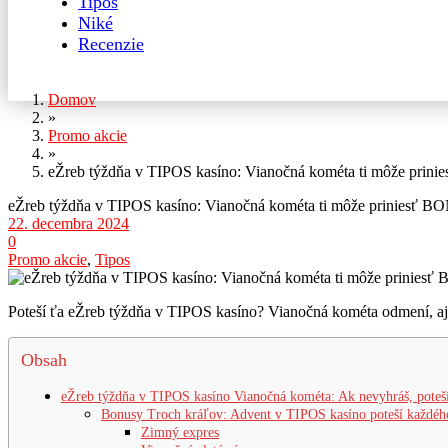
Tipos
Niké
Recenzie
Domov
»
Promo akcie
»
eŽreb týždňa v TIPOS kasíno: Vianočná kométa ti môže prin
eŽreb týždňa v TIPOS kasíno: Vianočná kométa ti môže priniesť 
22. decembra 2024
0
Promo akcie
,
Tipos
Poteší ťa eŽreb týždňa v TIPOS kasíno? Vianočná kométa odmení, aj 
Obsah
eŽreb týždňa v TIPOS kasíno Vianočná kométa: Ak nevyhráš, poteší
Bonusy Troch kráľov: Advent v TIPOS kasíno poteší každéh
Zimný expres