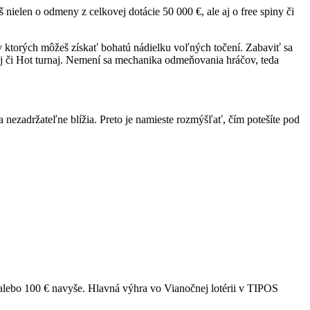
 nielen o odmeny z celkovej dotácie 50 000 €, ale aj o free spiny či
 v ktorých môžeš získať bohatú nádielku voľných točení. Zabaviť sa
aj či Hot turnaj. Nemení sa mechanika odmeňovania hráčov, teda
nezadržateľne blížia. Preto je namieste rozmýšľať, čím potešíte pod
 alebo 100 € navyše. Hlavná výhra vo Vianočnej lotérii v TIPOS