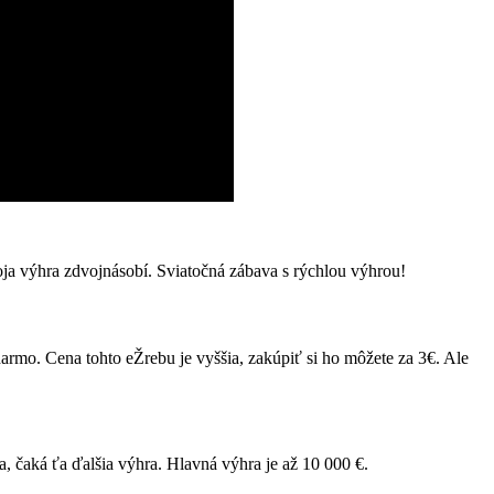
oja výhra zdvojnásobí. Sviatočná zábava s rýchlou výhrou!
rmo. Cena tohto eŽrebu je vyššia, zakúpiť si ho môžete za 3€. Ale
 čaká ťa ďalšia výhra. Hlavná výhra je až 10 000 €.