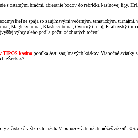
e s ostatnými hráčmi, zbieranie bodov do rebríčka kasínovej ligy. Hráš
a neodmysliteľne spája so zaujímavými večernými tematickými turnajmi,
rnaj, Magický turnaj, Klasický turnaj, Ovocný turnaj, Kráľovský turn
jvyššej výhry alebo podľa počtu odohratých točení.
 v TIPOS kasíno
ponúka šesť zaujímavých kúskov. Vianočné sviatky sa 
ých eŽrebov?
oly a čísla až v štyroch hrách. V bonusových hrách môžeš získať 50 €