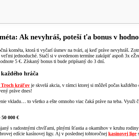
éta: Ak nevyhráš, poteší ťa bonus v hodnot
nočná kométa, ktorá ti vyčarí úsmev na tvári, aj keď práve nevyhráš. Z
e veľmi jednoduché. Stačí si v uvedenom termíne zakúpiť aspoň 3x eŽre
odnote 5 €. Získaný bonus ti bude pripísaný do 3 dní.
 každého hráča
 Troch kráľov
je skvelá akcia, v rámci ktorej si môžeš počas každého d
avený práve dnes!
nie vkladu… to všetko a ešte omnoho viac čaká práve na teba. Využi č
 50 000 €
aný s radostnými chvíľami, plnými šťastia a okamihov v kruhu rodiny a
rovej edície kasínovej ligy. Aj v poslednej tohtoročnej
kasínovej lige
s