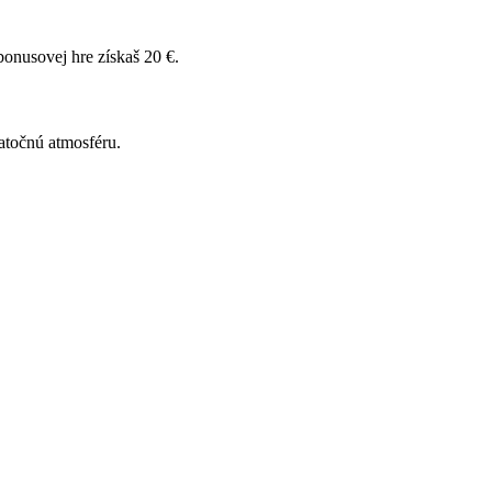
bonusovej hre získaš 20 €.
iatočnú atmosféru.