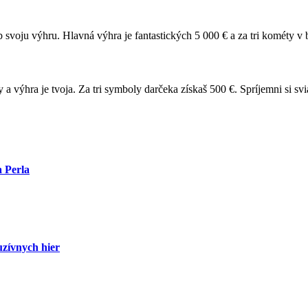
svoju výhru. Hlavná výhra je fantastických 5 000 € a za tri kométy v 
a výhra je tvoja. Za tri symboly darčeka získaš 500 €. Spríjemni si sv
 Perla
uzívnych hier