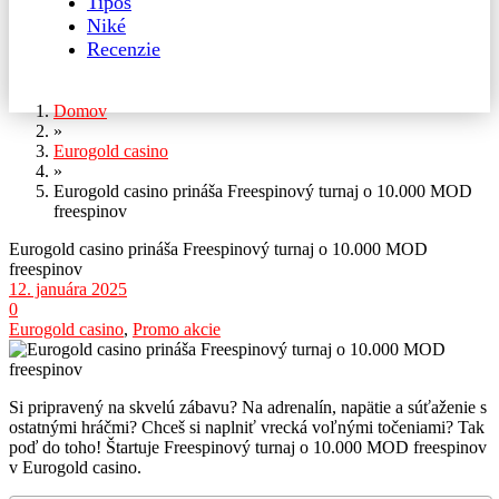
Tipos
Niké
Recenzie
Domov
»
Eurogold casino
»
Eurogold casino prináša Freespinový turnaj o 10.000 MOD
freespinov
Eurogold casino prináša Freespinový turnaj o 10.000 MOD
freespinov
12. januára 2025
0
Eurogold casino
,
Promo akcie
Si pripravený na skvelú zábavu? Na adrenalín, napätie a súťaženie s
ostatnými hráčmi? Chceš si naplniť vrecká voľnými točeniami? Tak
poď do toho! Štartuje Freespinový turnaj o 10.000 MOD freespinov
v Eurogold casino.