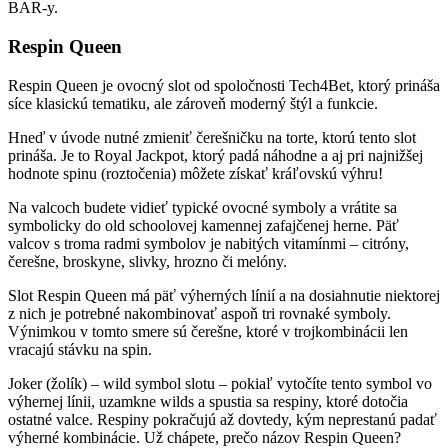
BAR-y.
Respin Queen
Respin Queen je ovocný slot od spoločnosti Tech4Bet, ktorý prináša
síce klasickú tematiku, ale zároveň moderný štýl a funkcie.
Hneď v úvode nutné zmieniť čerešničku na torte, ktorú tento slot
prináša. Je to Royal Jackpot, ktorý padá náhodne a aj pri najnižšej
hodnote spinu (roztočenia) môžete získať kráľovskú výhru!
Na valcoch budete vidieť typické ovocné symboly a vrátite sa
symbolicky do old schoolovej kamennej zafajčenej herne. Päť
valcov s troma radmi symbolov je nabitých vitamínmi – citróny,
čerešne, broskyne, slivky, hrozno či melóny.
Slot Respin Queen má päť výherných línií a na dosiahnutie niektorej
z nich je potrebné nakombinovať aspoň tri rovnaké symboly.
Výnimkou v tomto smere sú čerešne, ktoré v trojkombinácii len
vracajú stávku na spin.
Joker (žolík) – wild symbol slotu – pokiaľ vytočíte tento symbol vo
výhernej línii, uzamkne wilds a spustia sa respiny, ktoré dotočia
ostatné valce. Respiny pokračujú až dovtedy, kým neprestanú padať
výherné kombinácie. Už chápete, prečo názov Respin Queen?