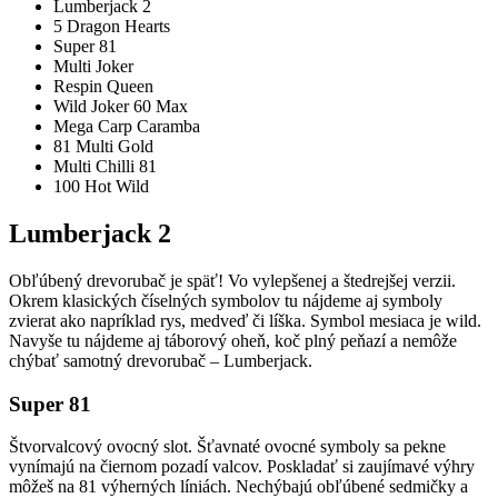
Lumberjack 2
5 Dragon Hearts
Super 81
Multi Joker
Respin Queen
Wild Joker 60 Max
Mega Carp Caramba
81 Multi Gold
Multi Chilli 81
100 Hot Wild
Lumberjack 2
Obľúbený drevorubač je späť! Vo vylepšenej a štedrejšej verzii.
Okrem klasických číselných symbolov tu nájdeme aj symboly
zvierat ako napríklad rys, medveď či líška. Symbol mesiaca je wild.
Navyše tu nájdeme aj táborový oheň, koč plný peňazí a nemôže
chýbať samotný drevorubač – Lumberjack.
Super 81
Štvorvalcový ovocný slot. Šťavnaté ovocné symboly sa pekne
vynímajú na čiernom pozadí valcov. Poskladať si zaujímavé výhry
môžeš na 81 výherných líniách. Nechýbajú obľúbené sedmičky a