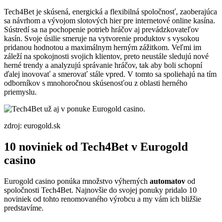
Tech4Bet je skúsená, energická a flexibilná spoločnosť, zaoberajúca
sa návrhom a vývojom slotových hier pre internetové online kasína.
Sústredí sa na pochopenie potrieb hráčov aj prevádzkovateľov
kasín. Svoje úsilie smeruje na vytvorenie produktov s vysokou
pridanou hodnotou a maximálnym herným zážitkom. Veľmi im
záleží na spokojnosti svojich klientov, preto neustále sledujú nové
herné trendy a analyzujú správanie hráčov, tak aby boli schopní
ďalej inovovať a smerovať stále vpred. V tomto sa spoliehajú na tím
odborníkov s mnohoročnou skúsenosťou z oblasti herného
priemyslu.
zdroj: eurogold.sk
10 noviniek od Tech4Bet v Eurogold
casino
Eurogold casino ponúka množstvo výherných
automatov
od
spoločnosti Tech4Bet. Najnovšie do svojej ponuky pridalo 10
noviniek od tohto renomovaného výrobcu a my vám ich bližšie
predstavíme.