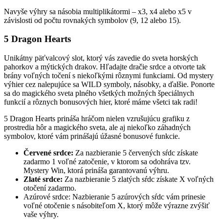
Navyše výhry sa násobia multiplikátormi – x3, x4 alebo x5 v
závislosti od počtu rovnakých symbolov (9, 12 alebo 15).
5 Dragon Hearts
Unikátny päťvalcový slot, ktorý vás zavedie do sveta horských
pahorkov a mýtických drakov. Hľadajte dračie srdce a otvorte tak
brány voľných točení s niekoľkými rôznymi funkciami. Od mystery
výhier cez nalepujúce sa WILD symboly, násobky, a ďalšie. Ponorte
sa do magického sveta plného všetkých možných špeciálnych
funkcií a rôznych bonusových hier, ktoré máme všetci tak radi!
5 Dragon Hearts prináša hráčom nielen vzrušujúcu grafiku z
prostredia hôr a magického sveta, ale aj niekoľko záhadných
symbolov, ktoré vám prinášajú úžasné bonusové funkcie.
Červené srdce:
Za nazbieranie 5 červených sŕdc získate
zadarmo 1 voľné zatočenie, v ktorom sa odohráva tzv.
Mystery Win, ktorá prináša garantovanú výhru.
Zlaté srdce:
Za nazbieranie 5 zlatých sŕdc získate X voľných
otočení zadarmo.
Azúrové srdce: Nazbieranie 5 azúrových sŕdc vám prinesie
voľné otočenie s násobiteľom X, ktorý môže výrazne zvýšiť
vaše výhry.