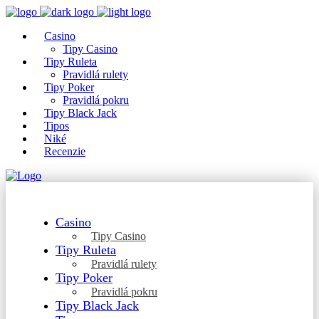
Casino
Tipy Casino
Tipy Ruleta
Pravidlá rulety
Tipy Poker
Pravidlá pokru
Tipy Black Jack
Tipos
Niké
Recenzie
Casino
Tipy Casino
Tipy Ruleta
Pravidlá rulety
Tipy Poker
Pravidlá pokru
Tipy Black Jack