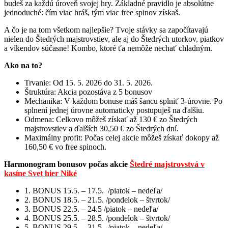
budeš za každú úroveň svojej hry. Základné pravidlo je absolútne
jednoduché: čím viac hráš, tým viac free spinov získaš.
A čo je na tom všetkom najlepšie? Tvoje stávky sa započítavajú
nielen do Štedrých majstrovstiev, ale aj do Štedrých utorkov, piatkov
a víkendov súčasne! Kombo, ktoré ťa nemôže nechať chladným.
Ako na to?
Trvanie: Od 15. 5. 2026 do 31. 5. 2026.
Štruktúra: Akcia pozostáva z 5 bonusov
Mechanika: V každom bonuse máš šancu splniť 3‑úrovne. Po
splnení jednej úrovne automaticky postupuješ na ďalšiu.
Odmena: Celkovo môžeš získať až 130 € zo Štedrých
majstrovstiev a ďalších 30,50 € zo Štedrých dní.
Maximálny profit: Počas celej akcie môžeš získať dokopy až
160,50 € vo free spinoch.
Harmonogram bonusov počas akcie
Štedré majstrovstvá v
kasíne Svet hier Niké
1. BONUS 15.5. – 17.5. /piatok – nedeľa/
2. BONUS 18.5. – 21.5. /pondelok – štvrtok/
3. BONUS 22.5. – 24.5 /piatok – nedeľa/
4. BONUS 25.5. – 28.5. /pondelok – štvrtok/
5. BONUS 29.5. – 31.5. /piatok – nedeľa/