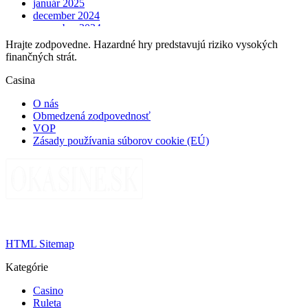
január 2025
december 2024
november 2024
október 2024
Hrajte zodpovedne. Hazardné hry predstavujú riziko vysokých
september 2024
finančných strát.
august 2024
júl 2024
Casina
jún 2024
máj 2024
O nás
apríl 2024
Obmedzená zodpovednosť
marec 2024
VOP
február 2024
Zásady používania súborov cookie (EÚ)
január 2024
december 2023
november 2023
október 2023
september 2023
august 2023
júl 2023
jún 2023
HTML Sitemap
máj 2023
apríl 2023
Kategórie
marec 2023
február 2023
Casino
január 2023
Ruleta