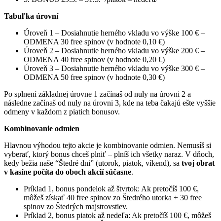
Tabuľka úrovní
Úroveň 1 – Dosiahnutie herného vkladu vo výške 100 € –
ODMENA 30 free spinov (v hodnote 0,10 €)
Úroveň 2 – Dosiahnutie herného vkladu vo výške 200 € –
ODMENA 40 free spinov (v hodnote 0,20 €)
Úroveň 3 – Dosiahnutie herného vkladu vo výške 300 € –
ODMENA 50 free spinov (v hodnote 0,30 €)
Po splnení základnej úrovne 1 začínaš od nuly na úrovni 2 a
následne začínaš od nuly na úrovni 3, kde na teba čakajú ešte vyššie
odmeny v každom z piatich bonusov.
Kombinovanie odmien
Hlavnou výhodou tejto akcie je kombinovanie odmien. Nemusíš si
vyberať, ktorý bonus chceš plniť – plníš ich všetky naraz. V dňoch,
kedy bežia naše “Štedré dni” (utorok, piatok, víkend), sa
tvoj obrat
v kasíne počíta do oboch akcií súčasne
.
Príklad 1, bonus pondelok až štvrtok: Ak pretočíš 100 €,
môžeš získať 40 free spinov zo Štedrého utorka + 30 free
spinov zo Štedrých majstrovstiev.
Príklad 2, bonus piatok až nedeľa: Ak pretočíš 100 €, môžeš