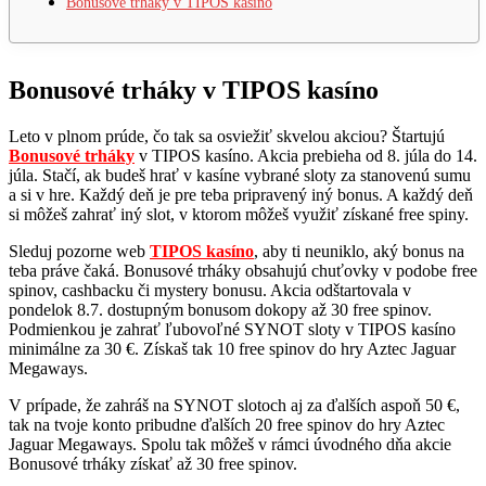
Bonusové trháky v TIPOS kasíno
Bonusové trháky v TIPOS kasíno
Leto v plnom prúde, čo tak sa osviežiť skvelou akciou? Štartujú
Bonusové trháky
v TIPOS kasíno. Akcia prebieha od 8. júla do 14.
júla. Stačí, ak budeš hrať v kasíne vybrané sloty za stanovenú sumu
a si v hre. Každý deň je pre teba pripravený iný bonus. A každý deň
si môžeš zahrať iný slot, v ktorom môžeš využiť získané free spiny.
Sleduj pozorne web
TIPOS kasíno
, aby ti neuniklo, aký bonus na
teba práve čaká. Bonusové trháky obsahujú chuťovky v podobe free
spinov, cashbacku či mystery bonusu. Akcia odštartovala v
pondelok 8.7. dostupným bonusom dokopy až 30 free spinov.
Podmienkou je zahrať ľubovoľné SYNOT sloty v TIPOS kasíno
minimálne za 30 €. Získaš tak 10 free spinov do hry Aztec Jaguar
Megaways.
V prípade, že zahráš na SYNOT slotoch aj za ďalších aspoň 50 €,
tak na tvoje konto pribudne ďalších 20 free spinov do hry Aztec
Jaguar Megaways. Spolu tak môžeš v rámci úvodného dňa akcie
Bonusové trháky získať až 30 free spinov.