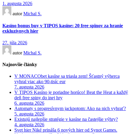
1. augusta 2026
autor
Michal S.
Kasíno bonus buy v TIPOS kasíne: 20 free spinov za hranie
exkluzívnych hier
27. júla 2026
autor
Michal S.
Najnovšie články
V MONACObet kasíne sa triasla zem! Šťastný výherca
vyhral viac ako 90-tisíc eur
7. augusta 2026
V TIPOS Kasíno je poriadne horúco! Beat the Heat a každý
deň free spiny do inej hry
6. augusta 2026
Automaty s progresívnym jackpotom: Ako na nich vyhrať?
5. augusta 2026
Existujú najlepšie stratégie v kasíne na častejšie výhry?
4. augusta 2026
Svet hier Niké prináša 6 nových hier od Synot Games.