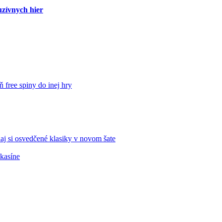
uzívnych hier
 free spiny do inej hry
aj si osvedčené klasiky v novom šate
 kasíne