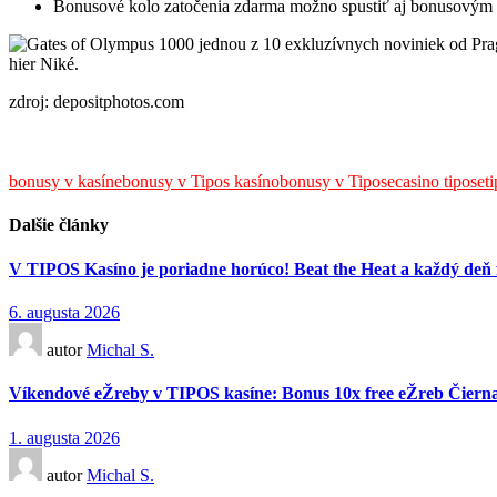
Bonusové kolo zatočenia zdarma možno spustiť aj bonusovým 
zdroj: depositphotos.com
bonusy v kasíne
bonusy v Tipos kasíno
bonusy v Tipose
casino tipos
et
Dalšie články
V TIPOS Kasíno je poriadne horúco! Beat the Heat a každý deň f
6. augusta 2026
autor
Michal S.
Víkendové eŽreby v TIPOS kasíne: Bonus 10x free eŽreb Čierna
1. augusta 2026
autor
Michal S.