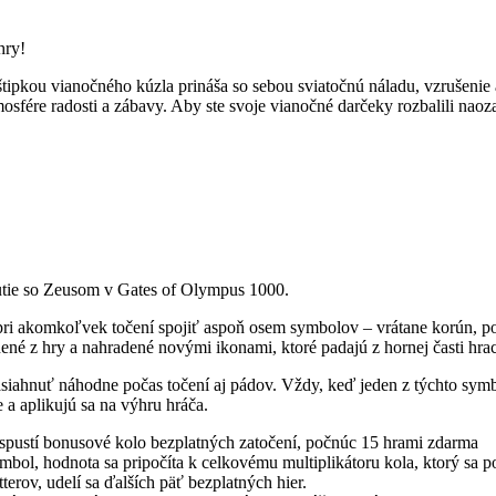
hry!
tipkou vianočného kúzla prináša so sebou sviatočnú náladu, vzrušenie
atmosfére radosti a zábavy. Aby ste svoje vianočné darčeky rozbalili n
nutie so Zeusom v Gates of Olympus 1000.
ri akomkoľvek točení spojiť aspoň osem symbolov – vrátane korún, p
né z hry a nahradené novými ikonami, ktoré padajú z hornej časti hrac
asiahnuť náhodne počas točení aj pádov. Vždy, keď jeden z týchto s
 a aplikujú sa na výhru hráča.
y spustí bonusové kolo bezplatných zatočení, počnúc 15 hrami zdarma
bol, hodnota sa pripočíta k celkovému multiplikátoru kola, ktorý sa 
erov, udelí sa ďalších päť bezplatných hier.