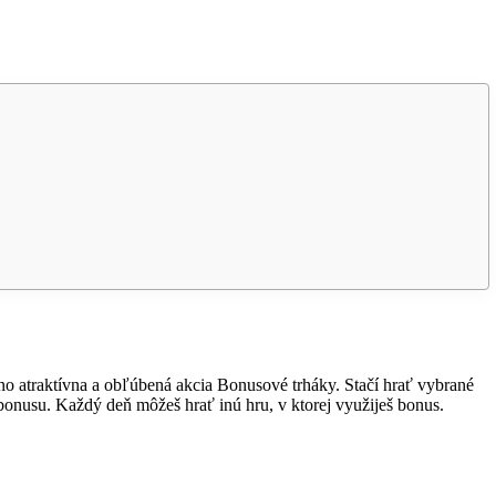
o atraktívna a obľúbená akcia Bonusové trháky. Stačí hrať vybrané
bonusu. Každý deň môžeš hrať inú hru, v ktorej využiješ bonus.