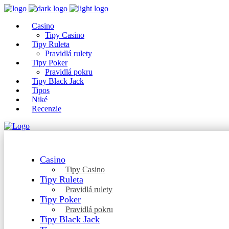
Casino
Tipy Casino
Tipy Ruleta
Pravidlá rulety
Tipy Poker
Pravidlá pokru
Tipy Black Jack
Tipos
Niké
Recenzie
Casino
Tipy Casino
Tipy Ruleta
Pravidlá rulety
Tipy Poker
Pravidlá pokru
Tipy Black Jack