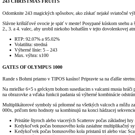
243 CHRISTMAS FRUITS
Odomknite 243 magických spôsobov, ako získať nejaké sviatočné vý
Slávne krištáľové ovocie je späť v meste! Posypané kúskom snehu a š
2., 3. a 4. valec, aby urobil niekoho bohatším v tejto dovolenkovej 
RTP: 92.07% a 95.02%
Volatilita: stredná
Výherné línie: 5 – 243
Max. výhra: x100
GATES OF OLYMPUS 1000
Rande s Bohmi priamo v TIPOS kasíno! Pripravte sa na ďalšie stret
Na mriežke 6×5 s gréckym bohom susediacim s valcami musia hráči p
na obrazovke a vďaka funkcii padania sú výherné kombinácie odstráne
Multiplikátorové symboly sú prítomné na všetkých valcoch a môžu z
000x, pričom tieto hodnoty sa kombinujú na konci hádzacej sekvencie
Pristátie štyroch alebo viacerých Scatterov počas základnej hr
Kedykoľvek počas bonusového kola zasiahne multiplikačný sym
Kedykoľvek počas bonusového kola pristanú tri alebo viac Scatt