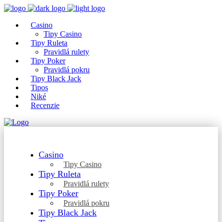
Casino
Tipy Casino
Tipy Ruleta
Pravidlá rulety
Tipy Poker
Pravidlá pokru
Tipy Black Jack
Tipos
Niké
Recenzie
Casino
Tipy Casino
Tipy Ruleta
Pravidlá rulety
Tipy Poker
Pravidlá pokru
Tipy Black Jack