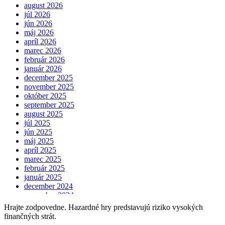
august 2026
júl 2026
jún 2026
máj 2026
apríl 2026
marec 2026
február 2026
január 2026
december 2025
november 2025
október 2025
september 2025
august 2025
júl 2025
jún 2025
máj 2025
apríl 2025
marec 2025
február 2025
január 2025
december 2024
november 2024
október 2024
Hrajte zodpovedne. Hazardné hry predstavujú riziko vysokých
september 2024
finančných strát.
august 2024