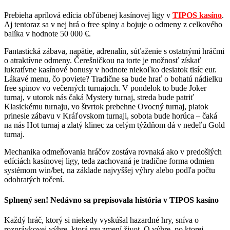
Prebieha aprílová edícia obľúbenej kasínovej ligy v
TIPOS kasíno
.
Aj tentoraz sa v nej hrá o free spiny a bojuje o odmeny z celkového
balíka v hodnote 50 000 €.
Fantastická zábava, napätie, adrenalín, súťaženie s ostatnými hráčmi
o atraktívne odmeny. Čerešničkou na torte je možnosť získať
lukratívne kasínové bonusy v hodnote niekoľko desiatok tisíc eur.
Lákavé menu, čo poviete? Tradične sa bude hrať o bohatú nádielku
free spinov vo večerných turnajoch. V pondelok to bude Joker
turnaj, v utorok nás čaká Mystery turnaj, streda bude patriť
Klasickému turnaju, vo štvrtok prebehne Ovocný turnaj, piatok
prinesie zábavu v Kráľovskom turnaji, sobota bude horúca – čaká
na nás Hot turnaj a zlatý klinec za celým týždňom dá v nedeľu Gold
turnaj.
Mechanika odmeňovania hráčov zostáva rovnaká ako v predošlých
edíciách kasínovej ligy, teda zachovaná je tradične forma odmien
systémom win/bet, na základe najvyššej výhry alebo podľa počtu
odohratých točení.
Splnený sen! Nedávno sa prepisovala história v TIPOS kasíno
Každý hráč, ktorý si niekedy vyskúšal hazardné hry, sníva o
rozprávkovej výhre, ktorá mu zmení život. O výhre, po ktorej