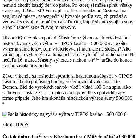
nemusí chodiť každý deň do práce. Po ktorej si môže splniť všetky
svoje sny. Užívať si život naplno a bez obmedzení. Cestovať na
zaujímavé miesta, zabezpečiť si bývanie podľa svojich predstáv,
venovať sa svojim koníčkom a záľubám, kúpiť si auto svojich snov
a robiť radosť sebe či svojim blízkym.
Historický úlovok sa podaril šťastnému výhercovi, ktorý dosiahol
historicky najvyššiu výhru v TIPOS kasíno – 500 000 €. Takáto
výherná suma je zvykom v lotériových hrách, ale na slotoch? Ako
vidíte, aj na výherných automatoch sa dá vytočiť pol milióna eur. Na
nedeľu 16. marca šťastný výherca s nickom sn*** určite do konca
svojho života nezabudne.
Záver víkendu sa rozhodol spestriť si hazardnou zábavou v TIPOS
kasíno. Okolo pol ôsmej hodiny večer roztočil valce na slote
Demon. Išiel do vysokých stávok, vložil vklad 100 € na spin. Ako
sa hovorí – risk je zisk – a toto známe pravidlo sa potvrdilo aj v
tomto prípade. Jeho hra skončila historickou výhrou sumy 500 000
€.
zdroj: TIPOS
Čo tak dobrodružstvo v Kúzelnom lese? Môžete nájsť až 30 000