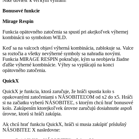
Niké doviesť k veľkým výhram!
Bonusové funkcie
Mirage Respin
Funkcia opätovného zatočenia sa spustí pri akejkoľvek výhernej
kombinácii so symbolom WILD.
Keď sa na valcoch objaví výherná kombinácia, zablokuje sa. Valce
sa roztočia a všetky nevýherné symboly sa nahradia novými.
Funkcia MIRAGE RESPIN pokračuje, kým sa neobjavia žiadne
ďalšie výherné kombinácie. Výhry sa vyplácajú na konci
opätovného zatočenia.
QuickX
QuickX je funkcia, ktorá zaručuje, že hráči spustia kolo s
opakovanými zatočeniami s NÁSOBITEĽOM od x2 do x5. Hráči
si na začiatku vyberú NÁSOBITEĽ, s ktorým chcú hrať bonusové
kolo. Zakúpením ktorejkoľvek úrovne zaručujú dosiahnutie aspoň
úrovne, ktorú si hráči zakúpia.
Ak chcú hrať funkciu QuickX, hráči si musia zakúpiť príslušný
NÁSOBITEĽ X nasledovne: