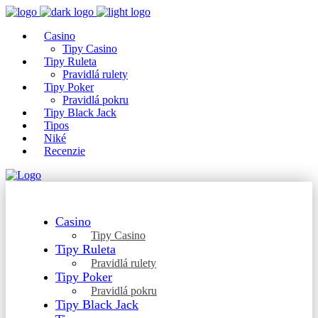
Casino
Tipy Casino
Tipy Ruleta
Pravidlá rulety
Tipy Poker
Pravidlá pokru
Tipy Black Jack
Tipos
Niké
Recenzie
Casino
Tipy Casino
Tipy Ruleta
Pravidlá rulety
Tipy Poker
Pravidlá pokru
Tipy Black Jack