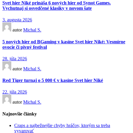
Svet hier Niké prináša 6 nových hier od Synot Games.
Vychutnaj si osvedčené klasiky v novom šate
3. augusta 2026
autor
Michal S.
5 nových hier od BGaming v kasíne Svet hier Niké: Vesmírne
ovocie či pivný festival
28. júla 2026
autor
Michal S.
Red Tiger turnaj o 5 000 € v kasíne Svet hier Niké
22. júla 2026
autor
Michal S.
Najnovšie články
Craps a najbežnejšie chyby hráčov, ktorým sa treba
vyvarovať