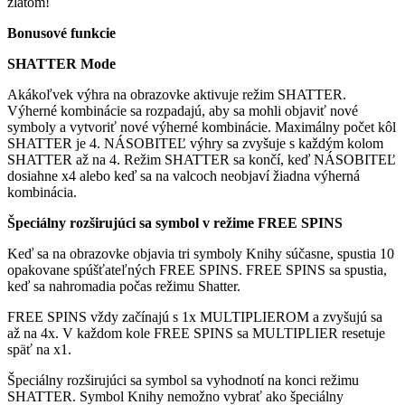
zlatom!
Bonusové funkcie
SHATTER Mode
Akákoľvek výhra na obrazovke aktivuje režim SHATTER.
Výherné kombinácie sa rozpadajú, aby sa mohli objaviť nové
symboly a vytvoriť nové výherné kombinácie. Maximálny počet kôl
SHATTER je 4. NÁSOBITEĽ výhry sa zvyšuje s každým kolom
SHATTER až na 4. Režim SHATTER sa končí, keď NÁSOBITEĽ
dosiahne x4 alebo keď sa na valcoch neobjaví žiadna výherná
kombinácia.
Špeciálny rozširujúci sa symbol v režime FREE SPINS
Keď sa na obrazovke objavia tri symboly Knihy súčasne, spustia 10
opakovane spúšťateľných FREE SPINS.
FREE SPINS sa spustia,
keď sa nahromadia počas režimu Shatter.
FREE SPINS vždy začínajú s 1x MULTIPLIEROM a zvyšujú sa
až na 4x.
V každom kole FREE SPINS sa MULTIPLIER resetuje
späť na x1.
Špeciálny rozširujúci sa symbol sa vyhodnotí na konci režimu
SHATTER.
Symbol Knihy nemožno vybrať ako špeciálny