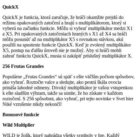
QuickX
QuickX je funkcia, ktorá zaručuje, že hráči okamžite prejdú do
režimu opakovaných zatočení a hrajú s multiplikátorom, ktorý si
vyberú na začiatku funkcie. Môžu si vybrať multiplikátor medzi X1
a X5. Pri opakovaných zatočeniach hraných s X1 až X4 sa hráči
môžu posunúť až na multiplikátor X5 s rovnakou stávkou, akú
použili na spustenie funkcie QuickX. Keď je zvolený multiplikátor
X5, postup na ďalšiu úroveň nie je možný. Aby si hráči mohli
zahrať funkciu QuickX, musia si zakúpiť príslušný multiplikátor X.
256 Frutas Grandes
Populárne „Frutas Grandes“ sú späť s ešte väčším počtom spôsobov,
ako vyhrať. Roztočte valce a sledujte, ako pestrá škála ovocia
prináša lahodné odmeny. Divoký multiplikátor je vašou vstupenkou
k ešte sladším výhram, takže sa uistite, že ho získate v každom
roztočení. S 256 spôsobmi, ako vyhrať, pri tejto novinke v Svet hier
Niké vzrušenie nikdy nekončí!
Bonusové funkcie
Wild Multiplier
WILD je žolík, ktorý nahrádza všetky symboly v hre. Každý