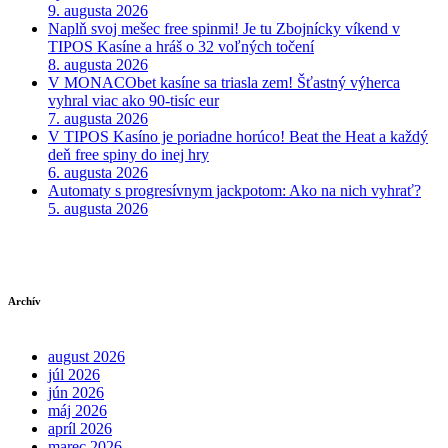
9. augusta 2026
Naplň svoj mešec free spinmi! Je tu Zbojnícky víkend v
TIPOS Kasíne a hráš o 32 voľných točení
8. augusta 2026
V MONACObet kasíne sa triasla zem! Šťastný výherca
vyhral viac ako 90-tisíc eur
7. augusta 2026
V TIPOS Kasíno je poriadne horúco! Beat the Heat a každý
deň free spiny do inej hry
6. augusta 2026
Automaty s progresívnym jackpotom: Ako na nich vyhrať?
5. augusta 2026
Archív
august 2026
júl 2026
jún 2026
máj 2026
apríl 2026
marec 2026