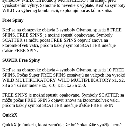
symbolov WILD, ich hodnoty MUMPLIEROV sa sčítajú pred
vynásobením výhry. Samotné to nevedie k výplate. Keď sú symboly
WILD vo výhernej kombinácii, explodujú počas kôl rozbitia.
Free Spiny
Keď sa na obrazovke objavia 3 symboly Olympu, spustia 8 FREE
SPINS. FREE SPINS je možné spustiť opakovane. Symboly
SCATTER sa môžu počas FREE SPINS objaviť znova na
ktoromkoľvek valci, pričom každý symbol SCATTER udeľuje
ďalšie FREE SPIN.
SUPER Free Spiny
Keď sa na obrazovke objavia 4 symboly Olympu, spustia 10 FREE
SPINS. Počas Super FREE SPINS zostávajú na valcoch iba vysoké
WILD MULTIPLIKÁTORY, WILD MULTIPLIKÁTORY x1, x2,
x3 a x4 sú nahradené x5, x10, x15, x25 a x50.
FREE SPINS je možné spustiť opakovane. Symboly SCATTER sa
môžu počas FREE SPINS objaviť znova na ktoromkoľvek valci,
pričom každý symbol SCATTER udeľuje ďalšie FREE SPIN.
QuickX
QuickX je funkcia, ktorá zaručuje, že hráč okamžite využije herné