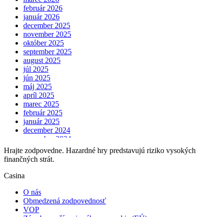
február 2026
január 2026
december 2025
november 2025
október 2025
september 2025
august 2025
júl 2025
jún 2025
máj 2025
apríl 2025
marec 2025
február 2025
január 2025
december 2024
november 2024
október 2024
Hrajte zodpovedne. Hazardné hry predstavujú riziko vysokých
september 2024
finančných strát.
august 2024
júl 2024
Casina
jún 2024
máj 2024
O nás
apríl 2024
Obmedzená zodpovednosť
marec 2024
VOP