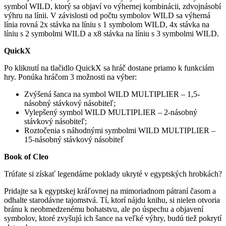
symbol WILD, ktorý sa objaví vo výhernej kombinácii, zdvojnásobí
výhru na línii. V závislosti od počtu symbolov WILD sa výherná
línia rovná 2x stávka na líniu s 1 symbolom WILD, 4x stávka na
líniu s 2 symbolmi WILD a x8 stávka na líniu s 3 symbolmi WILD.
QuickX
Po kliknutí na tlačidlo QuickX sa hráč dostane priamo k funkciám
hry. Ponúka hráčom 3 možnosti na výber:
Zvýšená šanca na symbol WILD MULTIPLIER – 1,5-
násobný stávkový násobiteľ;
Vylepšený symbol WILD MULTIPLIER – 2-násobný
stávkový násobiteľ;
Roztočenia s náhodnými symbolmi WILD MULTIPLIER –
15-násobný stávkový násobiteľ
Book of Cleo
Trúfate si získať legendárne poklady ukryté v egyptských hrobkách?
Pridajte sa k egyptskej kráľovnej na mimoriadnom pátraní časom a
odhalte starodávne tajomstvá. Tí, ktorí nájdu knihu, si nielen otvoria
bránu k neobmedzenému bohatstvu, ale po úspechu a objavení
symbolov, ktoré zvyšujú ich šance na veľké výhry, budú tiež pokrytí