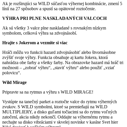
Ak je rozširujúci sa WILD súčasťou výhernej kombinácie, zmení 5
línií na 27 spôsobov a spustí sa opätovné roztočenie.
VÝHRA PRI PLNE NASKLADANÝCH VALCOCH
Ak sú všetky 3 valce plne naskladané s rovnakým nízkym
symbolom, celková výhra sa zdvojnásobí.
Hrajte s Jokerom a vezmite si viac
Hráči môžu vo funkcii hazard zdvojnásobiť alebo štvornásobne
zvýšiť svoje výhry. Funkcia obsahuje aj kartu Jokera, ktorá
nahrádza obe farby a všetky farby. Na obrazovke hazard má hráč tri
možnosti – „zobrať výhru“, „staviť výhru“ alebo použiť „vziať
polovicu“.
Wild Mirage
Pripravte sa na rytmus a výhru s WILD MIRAGE!
Vystúpte na tanečný parket a roztočte valce do rytmu výherných
zvukov. S WILD symbolmi, ktoré sa premieňajú na WILD
MULTIPLIERY, a disko guľami točiacimi sa do rytmu voľných
zatočení, akcia nikdy nekončí. Oddajte sa výhernému rytmu a
nechajte sa disko vibráciami v skvelej novinke v kasíne Svet hier