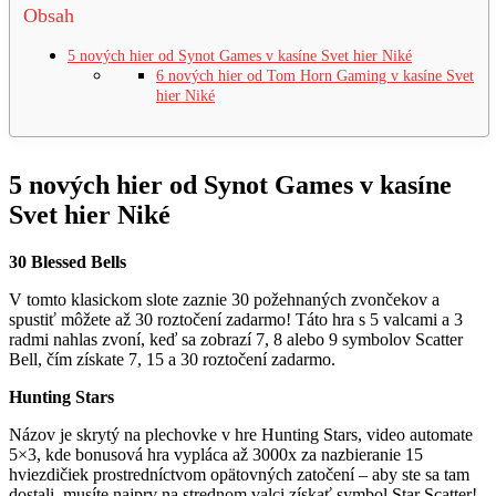
Obsah
5 nových hier od Synot Games v kasíne Svet hier Niké
6 nových hier od Tom Horn Gaming v kasíne Svet
hier Niké
5 nových hier od Synot Games v kasíne
Svet hier Niké
30 Blessed Bells
V tomto klasickom slote zaznie 30 požehnaných zvončekov a
spustiť môžete až 30 roztočení zadarmo! Táto hra s 5 valcami a 3
radmi nahlas zvoní, keď sa zobrazí 7, 8 alebo 9 symbolov Scatter
Bell, čím získate 7, 15 a 30 roztočení zadarmo.
Hunting Stars
Názov je skrytý na plechovke v hre Hunting Stars, video automate
5×3, kde bonusová hra vypláca až 3000x za nazbieranie 15
hviezdičiek prostredníctvom opätovných zatočení – aby ste sa tam
dostali, musíte najprv na strednom valci získať symbol Star Scatter!