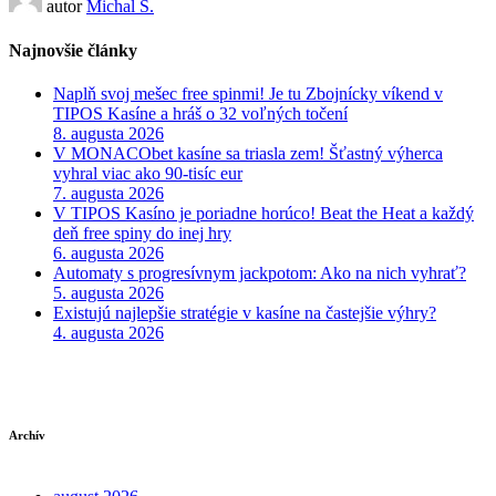
autor
Michal S.
Najnovšie články
Naplň svoj mešec free spinmi! Je tu Zbojnícky víkend v
TIPOS Kasíne a hráš o 32 voľných točení
8. augusta 2026
V MONACObet kasíne sa triasla zem! Šťastný výherca
vyhral viac ako 90-tisíc eur
7. augusta 2026
V TIPOS Kasíno je poriadne horúco! Beat the Heat a každý
deň free spiny do inej hry
6. augusta 2026
Automaty s progresívnym jackpotom: Ako na nich vyhrať?
5. augusta 2026
Existujú najlepšie stratégie v kasíne na častejšie výhry?
4. augusta 2026
Archív