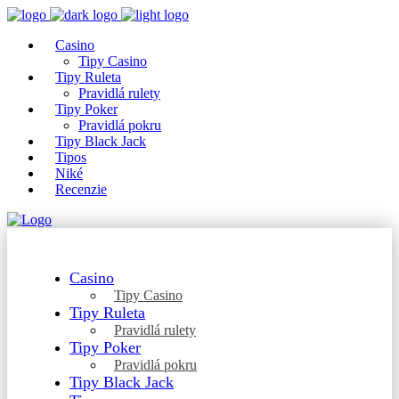
Casino
Tipy Casino
Tipy Ruleta
Pravidlá rulety
Tipy Poker
Pravidlá pokru
Tipy Black Jack
Tipos
Niké
Recenzie
Casino
Tipy Casino
Tipy Ruleta
Pravidlá rulety
Tipy Poker
Pravidlá pokru
Tipy Black Jack