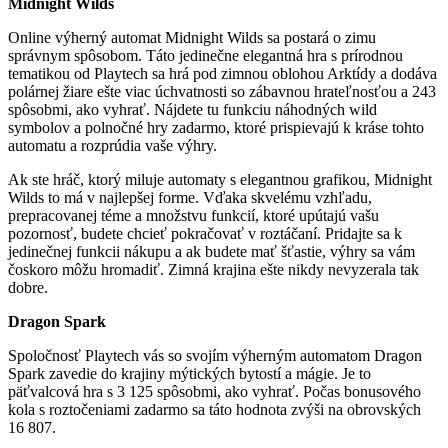
Midnight Wilds
Online výherný automat Midnight Wilds sa postará o zimu
správnym spôsobom. Táto jedinečne elegantná hra s prírodnou
tematikou od Playtech sa hrá pod zimnou oblohou Arktídy a dodáva
polárnej žiare ešte viac úchvatnosti so zábavnou hrateľnosťou a 243
spôsobmi, ako vyhrať. Nájdete tu funkciu náhodných wild
symbolov a polnočné hry zadarmo, ktoré prispievajú k kráse tohto
automatu a rozprúdia vaše výhry.
Ak ste hráč, ktorý miluje automaty s elegantnou grafikou, Midnight
Wilds to má v najlepšej forme. Vďaka skvelému vzhľadu,
prepracovanej téme a množstvu funkcií, ktoré upútajú vašu
pozornosť, budete chcieť pokračovať v roztáčaní. Pridajte sa k
jedinečnej funkcii nákupu a ak budete mať šťastie, výhry sa vám
čoskoro môžu hromadiť. Zimná krajina ešte nikdy nevyzerala tak
dobre.
Dragon Spark
Spoločnosť Playtech vás so svojím výherným automatom Dragon
Spark zavedie do krajiny mýtických bytostí a mágie. Je to
päťvalcová hra s 3 125 spôsobmi, ako vyhrať. Počas bonusového
kola s roztočeniami zadarmo sa táto hodnota zvýši na obrovských
16 807.