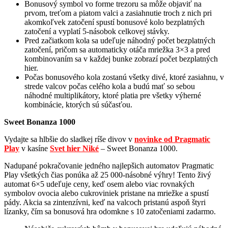
Bonusový symbol vo forme trezoru sa môže objaviť na
prvom, treťom a piatom valci a zasiahnutie troch z nich pri
akomkoľvek zatočení spustí bonusové kolo bezplatných
zatočení a vyplatí 5-násobok celkovej stávky.
Pred začiatkom kola sa udeľuje náhodný počet bezplatných
zatočení, pričom sa automaticky otáča mriežka 3×3 a pred
kombinovaním sa v každej bunke zobrazí počet bezplatných
hier.
Počas bonusového kola zostanú všetky divé, ktoré zasiahnu, v
strede valcov počas celého kola a budú mať so sebou
náhodné multiplikátory, ktoré platia pre všetky výherné
kombinácie, ktorých sú súčasťou.
Sweet Bonanza 1000
Vydajte sa hlbšie do sladkej ríše divov v
novinke od Pragmatic
Play
v kasíne
Svet hier Niké
– Sweet Bonanza 1000.
Nadupané pokračovanie jedného najlepšich automatov Pragmatic
Play všetkých čias ponúka až 25 000-násobné výhry! Tento živý
automat 6×5 udeľuje ceny, keď osem alebo viac rovnakých
symbolov ovocia alebo cukroviniek pristane na mriežke a spustí
pády. Akcia sa zintenzívni, keď na valcoch pristanú aspoň štyri
lízanky, čím sa bonusová hra odomkne s 10 zatočeniami zadarmo.