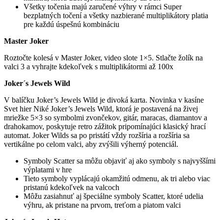
Všetky točenia majú zaručené výhry v rámci Super
bezplatných točení a všetky nazbierané multiplikátory platia
pre každú úspešnú kombináciu
Master Joker
Roztočte kolesá v Master Joker, video slote 1×5. Stlačte žolík na
valci 3 a vyhrajte kdekoľvek s multiplikátormi až 100x
Joker´s Jewels Wild
V balíčku Joker’s Jewels Wild je divoká karta. Novinka v kasíne
Svet hier Niké Joker’s Jewels Wild, ktorá je postavená na živej
mriežke 5×3 so symbolmi zvončekov, gitár, maracas, diamantov a
drahokamov, poskytuje retro zážitok pripomínajúci klasický hrací
automat. Joker Wilds sa po pristátí vždy rozšíria a rozšíria sa
vertikálne po celom valci, aby zvýšili výherný potenciál.
Symboly Scatter sa môžu objaviť aj ako symboly s najvyššími
výplatami v hre
Tieto symboly vyplácajú okamžitú odmenu, ak tri alebo viac
pristanú kdekoľvek na valcoch
Môžu zasiahnuť aj špeciálne symboly Scatter, ktoré udelia
výhru, ak pristane na prvom, treťom a piatom valci