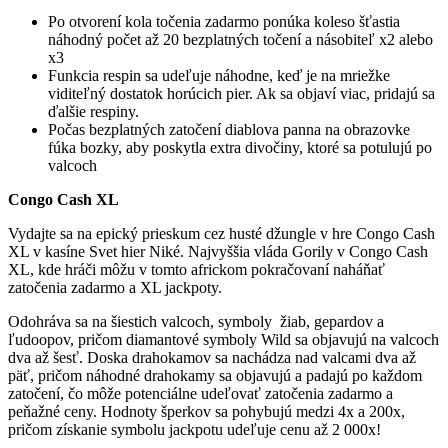
Po otvorení kola točenia zadarmo ponúka koleso šťastia
náhodný počet až 20 bezplatných točení a násobiteľ x2 alebo
x3
Funkcia respin sa udeľuje náhodne, keď je na mriežke
viditeľný dostatok horúcich pier. Ak sa objaví viac, pridajú sa
ďalšie respiny.
Počas bezplatných zatočení diablova panna na obrazovke
fúka bozky, aby poskytla extra divočiny, ktoré sa potulujú po
valcoch
Congo Cash XL
Vydajte sa na epický prieskum cez husté džungle v hre Congo Cash
XL v kasíne Svet hier Niké. Najvyššia vláda Gorily v Congo Cash
XL, kde hráči môžu v tomto africkom pokračovaní naháňať
zatočenia zadarmo a XL jackpoty.
Odohráva sa na šiestich valcoch, symboly žiab, gepardov a
ľudoopov, pričom diamantové symboly Wild sa objavujú na valcoch
dva až šesť. Doska drahokamov sa nachádza nad valcami dva až
päť, pričom náhodné drahokamy sa objavujú a padajú po každom
zatočení, čo môže potenciálne udeľovať zatočenia zadarmo a
peňažné ceny. Hodnoty šperkov sa pohybujú medzi 4x a 200x,
pričom získanie symbolu jackpotu udeľuje cenu až 2 000x!