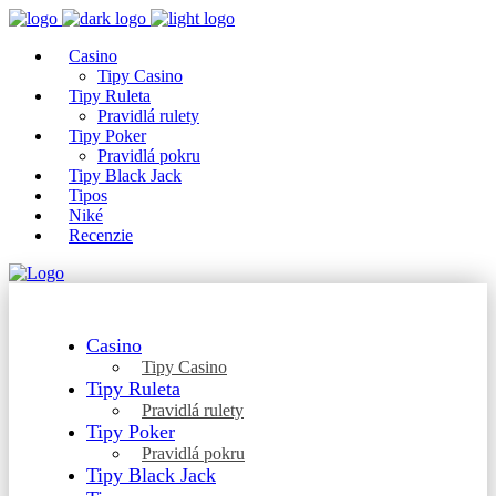
Casino
Tipy Casino
Tipy Ruleta
Pravidlá rulety
Tipy Poker
Pravidlá pokru
Tipy Black Jack
Tipos
Niké
Recenzie
Casino
Tipy Casino
Tipy Ruleta
Pravidlá rulety
Tipy Poker
Pravidlá pokru
Tipy Black Jack