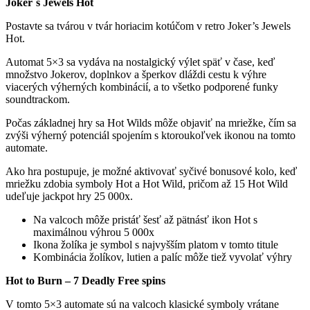
Joker´s Jewels Hot
Postavte sa tvárou v tvár horiacim kotúčom v retro Joker’s Jewels
Hot.
Automat 5×3 sa vydáva na nostalgický výlet späť v čase, keď
množstvo Jokerov, doplnkov a šperkov dláždi cestu k výhre
viacerých výherných kombinácií, a to všetko podporené funky
soundtrackom.
Počas základnej hry sa Hot Wilds môže objaviť na mriežke, čím sa
zvýši výherný potenciál spojením s ktoroukoľvek ikonou na tomto
automate.
Ako hra postupuje, je možné aktivovať syčivé bonusové kolo, keď
mriežku zdobia symboly Hot a Hot Wild, pričom až 15 Hot Wild
udeľuje jackpot hry 25 000x.
Na valcoch môže pristáť šesť až pätnásť ikon Hot s
maximálnou výhrou 5 000x
Ikona žolíka je symbol s najvyšším platom v tomto titule
Kombinácia žolíkov, lutien a palíc môže tiež vyvolať výhry
Hot to Burn – 7 Deadly Free spins
V tomto 5×3 automate sú na valcoch klasické symboly vrátane