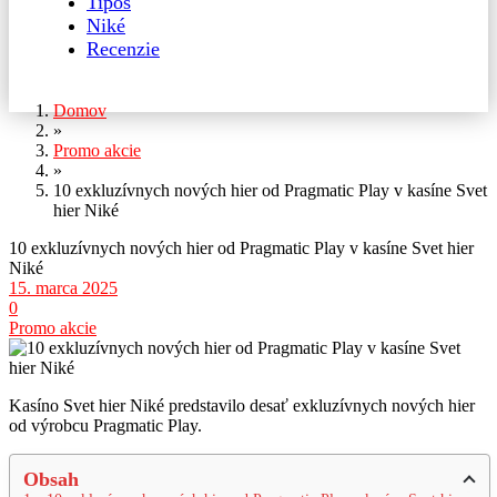
Tipos
Niké
Recenzie
Domov
»
Promo akcie
»
10 exkluzívnych nových hier od Pragmatic Play v kasíne Svet
hier Niké
10 exkluzívnych nových hier od Pragmatic Play v kasíne Svet hier
Niké
15. marca 2025
0
Promo akcie
Kasíno Svet hier Niké predstavilo desať exkluzívnych nových hier
od výrobcu Pragmatic Play.
Obsah