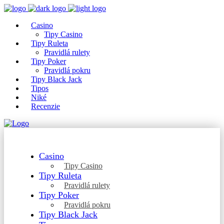
Casino
Tipy Casino
Tipy Ruleta
Pravidlá rulety
Tipy Poker
Pravidlá pokru
Tipy Black Jack
Tipos
Niké
Recenzie
Casino
Tipy Casino
Tipy Ruleta
Pravidlá rulety
Tipy Poker
Pravidlá pokru
Tipy Black Jack