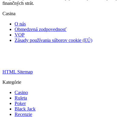
september 2024
finančných strát.
august 2024
júl 2024
Casina
jún 2024
máj 2024
O nás
apríl 2024
Obmedzená zodpovednosť
marec 2024
VOP
február 2024
Zásady používania súborov cookie (EÚ)
január 2024
december 2023
november 2023
október 2023
september 2023
HTML Sitemap
august 2023
júl 2023
Kategórie
jún 2023
máj 2023
Casino
apríl 2023
Ruleta
marec 2023
Poker
február 2023
Black Jack
január 2023
Recenzie
december 2022
november 2022
október 2022
september 2022