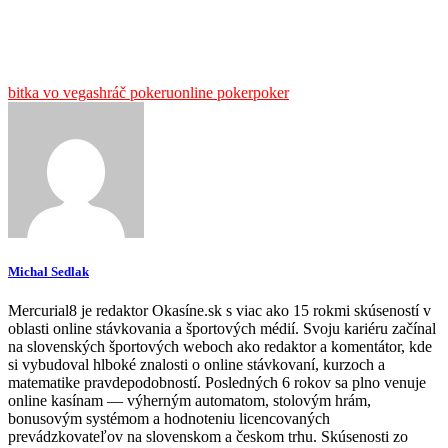
bitka vo vegas
hráč pokeru
online poker
poker
Michal Sedlak
Mercurial8 je redaktor Okasíne.sk s viac ako 15 rokmi skúseností v
oblasti online stávkovania a športových médií. Svoju kariéru začínal
na slovenských športových weboch ako redaktor a komentátor, kde
si vybudoval hlboké znalosti o online stávkovaní, kurzoch a
matematike pravdepodobností. Posledných 6 rokov sa plno venuje
online kasínam — výherným automatom, stolovým hrám,
bonusovým systémom a hodnoteniu licencovaných
prevádzkovateľov na slovenskom a českom trhu. Skúsenosti zo