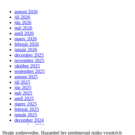
august 2026
júl 2026
jún 2026
máj 2026
apríl 2026
marec 2026
február 2026
január 2026
december 2025
november 2025
október 2025
september 2025
august 2025
júl 2025
jún 2025
máj 2025
apríl 2025
marec 2025
február 2025
január 2025
december 2024
november 2024
október 2024
Hrajte zodpovedne. Hazardné hry predstavujú riziko vysokých