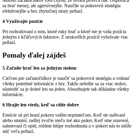
Mnoho začiatočníkov robí chybu, že otvára priveľa rúk. Odporúča
sa hrať menej, ale agresívnejšie. Naučíte sa pokerovú stratégiu
efektívnejšie a bez zbytočnej straty peňazí.
4 Využívajte pozície
Pri rozhodovaní o tom, ktoré ruky hrať a ktoré nie je vaša pozícia
jedným z kľúčových faktorov. Z neskorších pozícií vyhrávate viac
peňazí.
Pomaly ďalej zájdeš
5 Začnite hrať len za jedným stolom
Cieľom pre začiatočníkov je naučiť sa pokerovú stratégiu a vnímať
všetky potrebné informácie z hry. Takže nehrňte sa za viac stolov,
sústrediť sa je dobré len na jeden. Absorbujete tak dôkladne všetky
informácie.
6 Hrajte len vtedy, keď sa cítite dobre
Emócie sú pri hraní pokeru vaším nepriateľom. Keď ste naštvaní
alebo smutní, radšej zvoľte niečo iné ako poker. Keď sme unavení,
nahnevaní či opití, robíme hlúpe rozhodnutia a v pokeri nás to môže
stáť veľa peňazí.