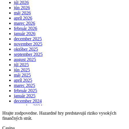
júl 2026
jún 2026
máj 2026
apríl 2026
marec 2026
február 2026
január 2026
december 2025
november 2025
október 2025
september 2025
august 2025
júl 2025
jún 2025
máj 2025
apríl 2025
marec 2025
február 2025
január 2025
december 2024
november 2024
október 2024
Hrajte zodpovedne. Hazardné hry predstavujú riziko vysokých
september 2024
finančných strát.
august 2024
júl 2024
Casina