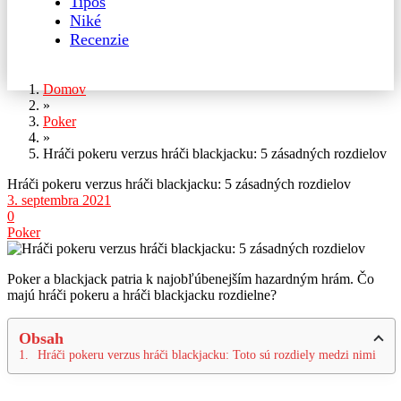
Tipos
Niké
Recenzie
Domov
»
Poker
»
Hráči pokeru verzus hráči blackjacku: 5 zásadných rozdielov
Hráči pokeru verzus hráči blackjacku: 5 zásadných rozdielov
3. septembra 2021
0
Poker
Poker a blackjack patria k najobľúbenejším hazardným hrám. Čo
majú hráči pokeru a hráči blackjacku rozdielne?
Obsah
Hráči pokeru verzus hráči blackjacku: Toto sú rozdiely medzi nimi