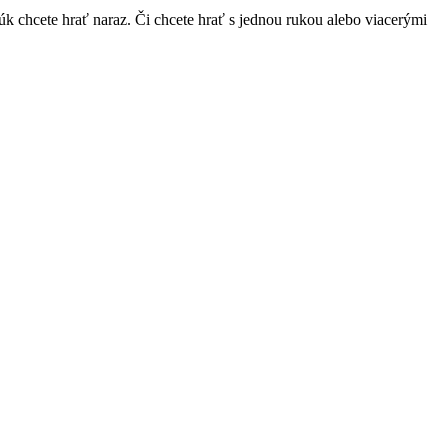
rúk chcete hrať naraz. Či chcete hrať s jednou rukou alebo viacerými