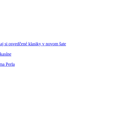
aj si osvedčené klasiky v novom šate
 kasíne
na Perla