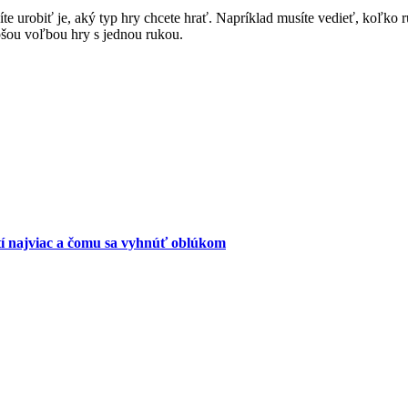
te urobiť je, aký typ hry chcete hrať. Napríklad musíte vedieť, koľko 
pšou voľbou hry s jednou rukou.
atí najviac a čomu sa vyhnúť oblúkom