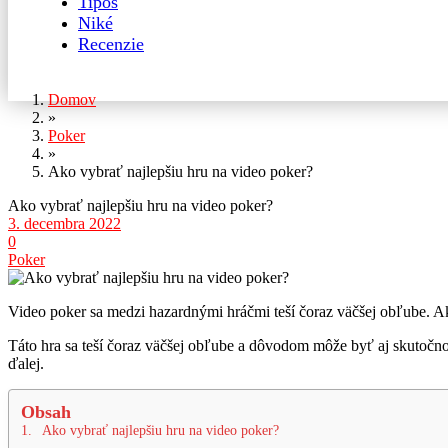
Tipos
Niké
Recenzie
Domov
»
Poker
»
Ako vybrať najlepšiu hru na video poker?
Ako vybrať najlepšiu hru na video poker?
3. decembra 2022
0
Poker
Video poker sa medzi hazardnými hráčmi teší čoraz väčšej obľube. A
Táto hra sa teší čoraz väčšej obľube a dôvodom môže byť aj skutočnos
ďalej.
Obsah
Ako vybrať najlepšiu hru na video poker?