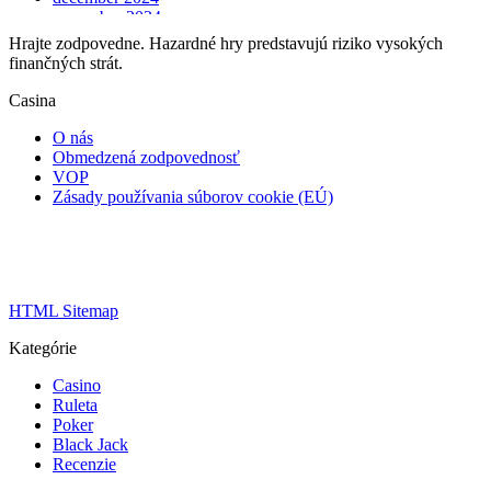
november 2024
október 2024
Hrajte zodpovedne. Hazardné hry predstavujú riziko vysokých
september 2024
finančných strát.
august 2024
júl 2024
Casina
jún 2024
máj 2024
O nás
apríl 2024
Obmedzená zodpovednosť
marec 2024
VOP
február 2024
Zásady používania súborov cookie (EÚ)
január 2024
december 2023
november 2023
október 2023
september 2023
HTML Sitemap
august 2023
júl 2023
Kategórie
jún 2023
máj 2023
Casino
apríl 2023
Ruleta
marec 2023
Poker
február 2023
Black Jack
január 2023
Recenzie
december 2022
november 2022