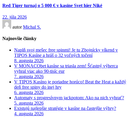
Red Tiger turnaj o 5 000 € v kasíne Svet hier Niké
22. júla 2026
autor
Michal S.
Najnovšie články
Naplň svoj mešec free spinmi! Je tu Zbojnícky víkend v
TIPOS Kasíne a hráš o 32 voľných točení
8. augusta 2026
V MONACObet kasíne sa triasla zem! Šťastný výherca
vyhral viac ako 90-tisíc eur
7. augusta 2026
V TIPOS Kasíno je poriadne horúco! Beat the Heat a každý
deň free spiny do inej hry
6. augusta 2026
Automaty s progresívnym jackpotom: Ako na nich vyhrať?
5. augusta 2026
Existujú najlepšie stratégie v kasíne na častejšie výhry?
4. augusta 2026