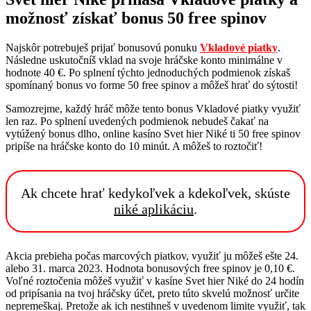
možnosť získať bonus 50 free spinov
Najskôr potrebuješ prijať bonusovú ponuku
Vkladové piatky
.
Následne uskutočníš vklad na svoje hráčske konto minimálne v
hodnote 40 €. Po splnení týchto jednoduchých podmienok získaš
spomínaný bonus vo forme 50 free spinov a môžeš hrať do sýtosti!
Samozrejme, každý hráč môže tento bonus Vkladové piatky využiť
len raz. Po splnení uvedených podmienok nebudeš čakať na
vytúžený bonus dlho, online kasíno Svet hier Niké ti 50 free spinov
pripíše na hráčske konto do 10 minút. A môžeš to roztočiť!
Ak chcete hrať kedykoľvek a kdekoľvek, skúste
niké aplikáciu
.
Akcia prebieha počas marcových piatkov, využiť ju môžeš ešte 24.
alebo 31. marca 2023. Hodnota bonusových free spinov je 0,10 €.
Voľné roztočenia môžeš využiť v kasíne Svet hier Niké do 24 hodín
od pripísania na tvoj hráčsky účet, preto túto skvelú možnosť určite
nepremeškaj. Pretože ak ich nestihneš v uvedenom limite využiť, tak