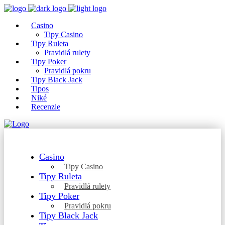
Casino
Tipy Casino
Tipy Ruleta
Pravidlá rulety
Tipy Poker
Pravidlá pokru
Tipy Black Jack
Tipos
Niké
Recenzie
Casino
Tipy Casino
Tipy Ruleta
Pravidlá rulety
Tipy Poker
Pravidlá pokru
Tipy Black Jack