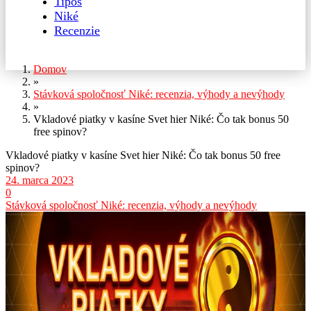
Tipos
Niké
Recenzie
Domov
»
Stávková spoločnosť Niké: recenzia, výhody a nevýhody
»
Vkladové piatky v kasíne Svet hier Niké: Čo tak bonus 50
free spinov?
Vkladové piatky v kasíne Svet hier Niké: Čo tak bonus 50 free
spinov?
24. marca 2023
0
Stávková spoločnosť Niké: recenzia, výhody a nevýhody