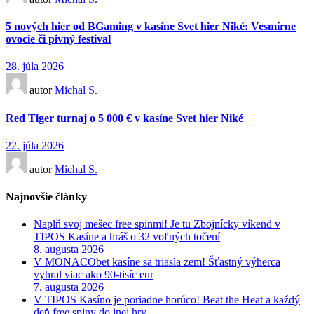
5 nových hier od BGaming v kasíne Svet hier Niké: Vesmírne
ovocie či pivný festival
28. júla 2026
autor
Michal S.
Red Tiger turnaj o 5 000 € v kasíne Svet hier Niké
22. júla 2026
autor
Michal S.
Najnovšie články
Naplň svoj mešec free spinmi! Je tu Zbojnícky víkend v
TIPOS Kasíne a hráš o 32 voľných točení
8. augusta 2026
V MONACObet kasíne sa triasla zem! Šťastný výherca
vyhral viac ako 90-tisíc eur
7. augusta 2026
V TIPOS Kasíno je poriadne horúco! Beat the Heat a každý
deň free spiny do inej hry