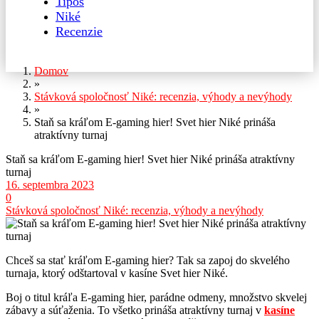
Tipos
Niké
Recenzie
Domov
»
Stávková spoločnosť Niké: recenzia, výhody a nevýhody
»
Staň sa kráľom E-gaming hier! Svet hier Niké prináša
atraktívny turnaj
Staň sa kráľom E-gaming hier! Svet hier Niké prináša atraktívny
turnaj
16. septembra 2023
0
Stávková spoločnosť Niké: recenzia, výhody a nevýhody
Chceš sa stať kráľom E-gaming hier? Tak sa zapoj do skvelého
turnaja, ktorý odštartoval v kasíne Svet hier Niké.
Boj o titul kráľa E-gaming hier, parádne odmeny, množstvo skvelej
zábavy a súťaženia. To všetko prináša atraktívny turnaj v
kasíne