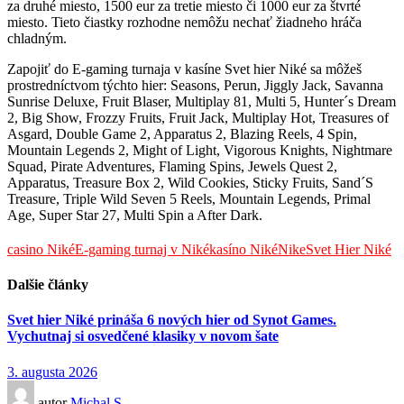
za druhé miesto, 1500 eur za tretie miesto či 1000 eur za štvrté
miesto. Tieto čiastky rozhodne nemôžu nechať žiadneho hráča
chladným.
Zapojiť do E-gaming turnaja v kasíne Svet hier Niké sa môžeš
prostredníctvom týchto hier: Seasons, Perun, Jiggly Jack, Savanna
Sunrise Deluxe, Fruit Blaser, Multiplay 81, Multi 5, Hunter´s Dream
2, Big Show, Frozzy Fruits, Fruit Jack, Multiplay Hot, Treasures of
Asgard, Double Game 2, Apparatus 2, Blazing Reels, 4 Spin,
Mountain Legends 2, Might of Light, Vigorous Knights, Nightmare
Squad, Pirate Adventures, Flaming Spins, Jewels Quest 2,
Apparatus, Treasure Box 2, Wild Cookies, Sticky Fruits, Sand´S
Treasure, Triple Wild Seven 5 Reels, Mountain Legends, Primal
Age, Super Star 27, Multi Spin a After Dark.
casino Niké
E-gaming turnaj v Niké
kasíno Niké
Nike
Svet Hier Niké
Dalšie články
Svet hier Niké prináša 6 nových hier od Synot Games.
Vychutnaj si osvedčené klasiky v novom šate
3. augusta 2026
autor
Michal S.