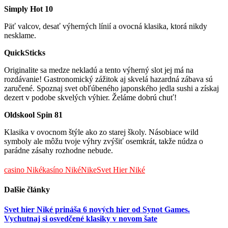
Simply Hot 10
Päť valcov, desať výherných línií a ovocná klasika, ktorá nikdy
nesklame.
QuickSticks
Originalite sa medze nekladú a tento výherný slot jej má na
rozdávanie! Gastronomický zážitok aj skvelá hazardná zábava sú
zaručené. Spoznaj svet obľúbeného japonského jedla sushi a získaj
dezert v podobe skvelých výhier. Želáme dobrú chuť!
Oldskool Spin 81
Klasika v ovocnom štýle ako zo starej školy. Násobiace wild
symboly ale môžu tvoje výhry zvýšiť osemkrát, takže núdza o
parádne zásahy rozhodne nebude.
casino Niké
kasíno Niké
Nike
Svet Hier Niké
Dalšie články
Svet hier Niké prináša 6 nových hier od Synot Games.
Vychutnaj si osvedčené klasiky v novom šate