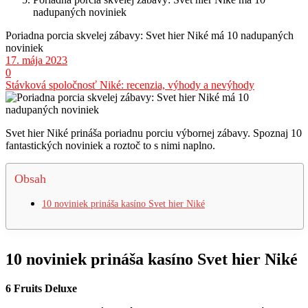
nadupaných noviniek
Poriadna porcia skvelej zábavy: Svet hier Niké má 10 nadupaných
noviniek
17. mája 2023
0
Stávková spoločnosť Niké: recenzia, výhody a nevýhody
Svet hier Niké prináša poriadnu porciu výbornej zábavy. Spoznaj 10
fantastických noviniek a roztoč to s nimi naplno.
Obsah
10 noviniek prináša kasíno Svet hier Niké
10 noviniek prináša kasíno Svet hier Niké
6 Fruits Deluxe