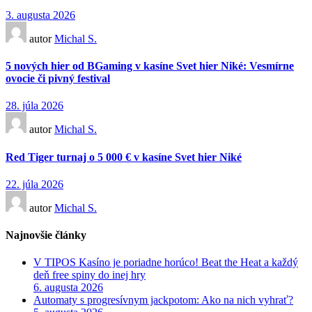
3. augusta 2026
autor
Michal S.
5 nových hier od BGaming v kasíne Svet hier Niké: Vesmírne
ovocie či pivný festival
28. júla 2026
autor
Michal S.
Red Tiger turnaj o 5 000 € v kasíne Svet hier Niké
22. júla 2026
autor
Michal S.
Najnovšie články
V TIPOS Kasíno je poriadne horúco! Beat the Heat a každý
deň free spiny do inej hry
6. augusta 2026
Automaty s progresívnym jackpotom: Ako na nich vyhrať?