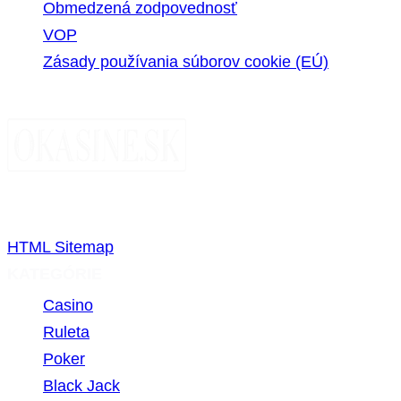
október 2023
Obmedzená zodpovednosť
september 2023
VOP
august 2023
júl 2023
Zásady používania súborov cookie (EÚ)
jún 2023
máj 2023
apríl 2023
marec 2023
február 2023
január 2023
december 2022
november 2022
október 2022
september 2022
august 2022
HTML Sitemap
júl 2022
jún 2022
KATEGÓRIE
máj 2022
apríl 2022
Casino
marec 2022
február 2022
Ruleta
január 2022
Poker
december 2021
november 2021
Black Jack
október 2021