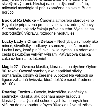
skvelými výhrami. Nechaj na seba dýchnuť históriu,
milovníci mytológie si prídu zaručene na svoje. Bude
horúco!
Book of Ra Deluxe
– Čarovná atmosféra starovekého
Egypta je pripravená pre milovníkov hazardnej zábavy.
Starodávne poklady čakajú práve na teba. Vydaj sa na
dobrodružnú výpravu, rozhodne neoľutuješ.
Lucky Lady´s Charm Deluxe
– Nechýbajú symboly ako
mince, štvorlístky, podkovy a samozrejme, šarmantná
Lucky Lady, ktorá plní funkciu wild symbolu a odomkne ti
cestu k skutočne veľkým výhram. Päťvalcová klasika
čaká už len na roztočenie!
Magic 27
– Ovocná klasika, ktorá na teba dýchne štýlom
90. rokov. Ovocné symboly ako napríklad slivky,
pomaranče, citróny či čerešne. A pozor! Na valcoch sa
ligoce záhadná hviezda, ktorá dokáže násobiť odmenu
až 100x.
Roaring Forties
– Ovocie, hviezdičky, zvončeky a
sedmičky. Klasika, akú poznajú masy hráčov z
klasických starých old-schoolových kamenných herní.
Vráť sa do nezabudnuteľných 90-tok a užívaj si zábavu