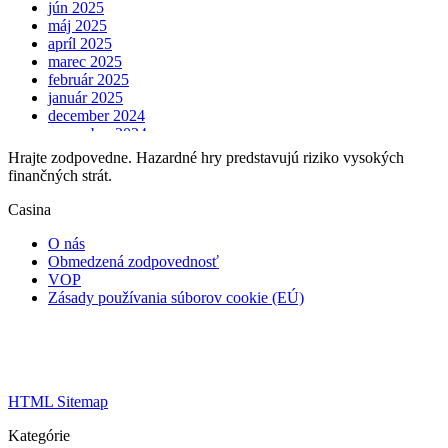
jún 2025
máj 2025
apríl 2025
marec 2025
február 2025
január 2025
december 2024
november 2024
október 2024
Hrajte zodpovedne. Hazardné hry predstavujú riziko vysokých
september 2024
finančných strát.
august 2024
júl 2024
Casina
jún 2024
máj 2024
O nás
apríl 2024
Obmedzená zodpovednosť
marec 2024
VOP
február 2024
Zásady používania súborov cookie (EÚ)
január 2024
december 2023
november 2023
október 2023
september 2023
HTML Sitemap
august 2023
júl 2023
Kategórie
jún 2023