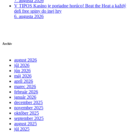
7. augusta 2026
V TIPOS Kasíno je poriadne horúco! Beat the Heat a každý
deň free spiny do inej hry
6. augusta 2026
Archív
august 2026
júl 2026
jún 2026
máj 2026
apríl 2026
marec 2026
február 2026
január 2026
december 2025
november 2025
október 2025
september 2025
august 2025
júl 2025