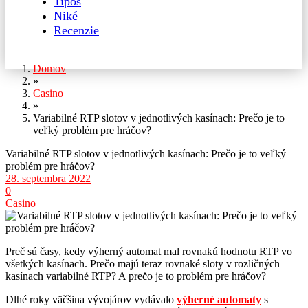
Tipos
Niké
Recenzie
Domov
»
Casino
»
Variabilné RTP slotov v jednotlivých kasínach: Prečo je to
veľký problém pre hráčov?
Variabilné RTP slotov v jednotlivých kasínach: Prečo je to veľký
problém pre hráčov?
28. septembra 2022
0
Casino
Preč sú časy, kedy výherný automat mal rovnakú hodnotu RTP vo
všetkých kasínach. Prečo majú teraz rovnaké sloty v rozličných
kasínach variabilné RTP? A prečo je to problém pre hráčov?
Dlhé roky väčšina vývojárov vydávalo
výherné automaty
s