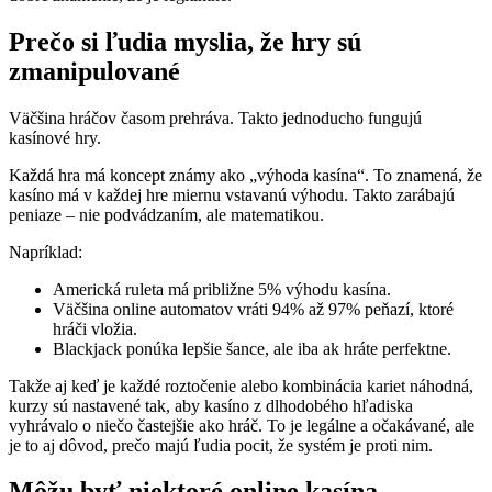
Prečo si ľudia myslia, že hry sú
zmanipulované
Väčšina hráčov časom prehráva. Takto jednoducho fungujú
kasínové hry.
Každá hra má koncept známy ako „výhoda kasína“. To znamená, že
kasíno má v každej hre miernu vstavanú výhodu. Takto zarábajú
peniaze – nie podvádzaním, ale matematikou.
Napríklad:
Americká ruleta má približne 5% výhodu kasína.
Väčšina online automatov vráti 94% až 97% peňazí, ktoré
hráči vložia.
Blackjack ponúka lepšie šance, ale iba ak hráte perfektne.
Takže aj keď je každé roztočenie alebo kombinácia kariet náhodná,
kurzy sú nastavené tak, aby kasíno z dlhodobého hľadiska
vyhrávalo o niečo častejšie ako hráč. To je legálne a očakávané, ale
je to aj dôvod, prečo majú ľudia pocit, že systém je proti nim.
Môžu byť niektoré online kasína