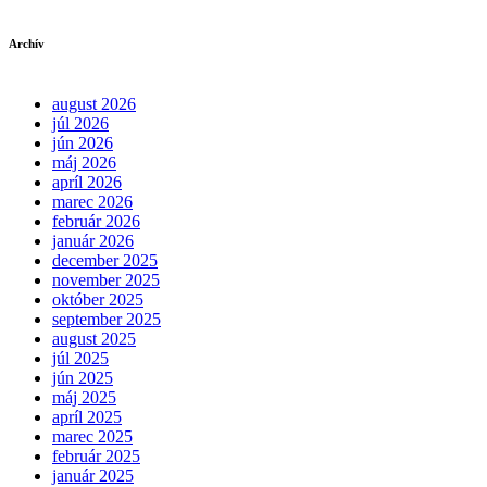
Archív
august 2026
júl 2026
jún 2026
máj 2026
apríl 2026
marec 2026
február 2026
január 2026
december 2025
november 2025
október 2025
september 2025
august 2025
júl 2025
jún 2025
máj 2025
apríl 2025
marec 2025
február 2025
január 2025