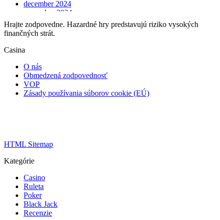
december 2024
november 2024
október 2024
Hrajte zodpovedne. Hazardné hry predstavujú riziko vysokých
september 2024
finančných strát.
august 2024
júl 2024
Casina
jún 2024
máj 2024
O nás
apríl 2024
Obmedzená zodpovednosť
marec 2024
VOP
február 2024
Zásady používania súborov cookie (EÚ)
január 2024
december 2023
november 2023
október 2023
september 2023
HTML Sitemap
august 2023
júl 2023
Kategórie
jún 2023
máj 2023
Casino
apríl 2023
Ruleta
marec 2023
Poker
február 2023
Black Jack
január 2023
Recenzie
december 2022