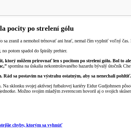
 pocity po strelení gólu
a zranil a nemohol trénovať ani hrať, nemal čím vyplniť voľný čas. N
r, no potom spadol do špirály prehier.
 ktorý môžem prirovnať len s pocitom po strelení gólu. Bol to ale
ac,”
spomína na úskalia nekontrolovaného hazardu bývalý útočník Che
Rád sa postavím na výstrahu ostatným, aby sa nenechali pohltiť
 Na sklonku svojej aktívnej futbalovej kariéry Eidur Gudjohnsen pôsob
dsaťjednotke. Možno svojim mladým zverencom hovoril aj o svojich skúse
stejšie chyby, ktorým sa vyhnúť