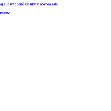
aj si osvedčené klasiky v novom šate
 kasíne