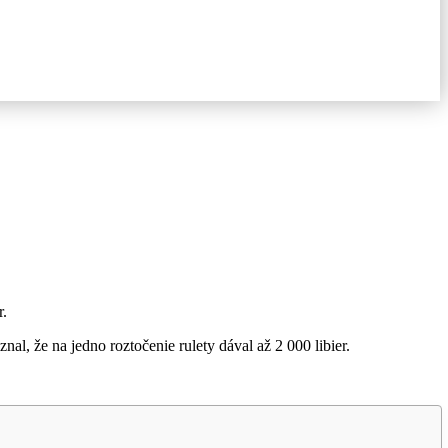
r.
znal, že na jedno roztočenie rulety dával až 2 000 libier.