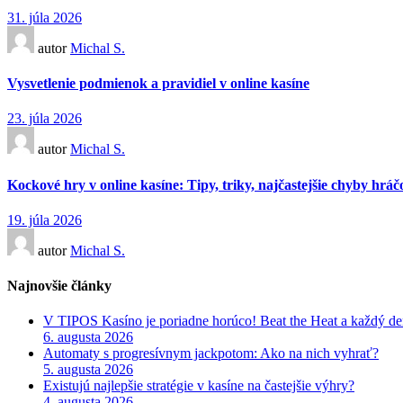
31. júla 2026
autor
Michal S.
Vysvetlenie podmienok a pravidiel v online kasíne
23. júla 2026
autor
Michal S.
Kockové hry v online kasíne: Tipy, triky, najčastejšie chyby hráč
19. júla 2026
autor
Michal S.
Najnovšie články
V TIPOS Kasíno je poriadne horúco! Beat the Heat a každý deň
6. augusta 2026
Automaty s progresívnym jackpotom: Ako na nich vyhrať?
5. augusta 2026
Existujú najlepšie stratégie v kasíne na častejšie výhry?
4. augusta 2026