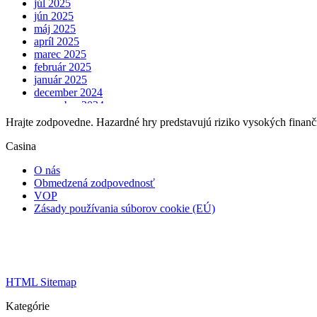
júl 2025
jún 2025
máj 2025
apríl 2025
marec 2025
február 2025
január 2025
december 2024
november 2024
október 2024
Hrajte zodpovedne. Hazardné hry predstavujú riziko vysokých finančn
september 2024
august 2024
Casina
júl 2024
jún 2024
O nás
máj 2024
Obmedzená zodpovednosť
apríl 2024
VOP
marec 2024
Zásady používania súborov cookie (EÚ)
február 2024
január 2024
december 2023
november 2023
október 2023
HTML Sitemap
september 2023
august 2023
Kategórie
júl 2023