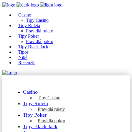
Casino
Tipy Casino
Tipy Ruleta
Pravidlá rulety
Tipy Poker
Pravidlá pokru
Tipy Black Jack
Tipos
Niké
Recenzie
Casino
Tipy Casino
Tipy Ruleta
Pravidlá rulety
Tipy Poker
Pravidlá pokru
Tipy Black Jack