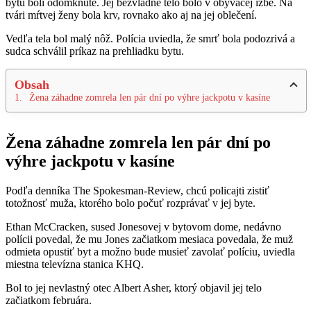
bytu boli odomknuté. Jej bezvládne telo bolo v obývacej izbe. Na
tvári mŕtvej ženy bola krv, rovnako ako aj na jej oblečení.
Vedľa tela bol malý nôž. Polícia uviedla, že smrť bola podozrivá a
sudca schválil príkaz na prehliadku bytu.
Obsah
Žena záhadne zomrela len pár dní po výhre jackpotu v kasíne
Žena záhadne zomrela len pár dní po
výhre jackpotu v kasíne
Podľa denníka The Spokesman-Review, chcú policajti zistiť
totožnosť muža, ktorého bolo počuť rozprávať v jej byte.
Ethan McCracken, sused Jonesovej v bytovom dome, nedávno
polícii povedal, že mu Jones začiatkom mesiaca povedala, že muž
odmieta opustiť byt a možno bude musieť zavolať políciu, uviedla
miestna televízna stanica KHQ.
Bol to jej nevlastný otec Albert Asher, ktorý objavil jej telo
začiatkom februára.