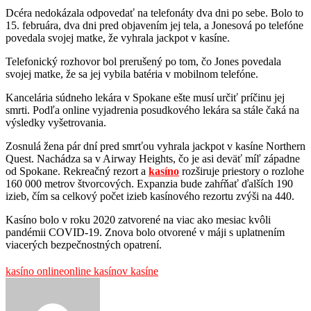
Dcéra nedokázala odpovedať na telefonáty dva dni po sebe. Bolo to
15. februára, dva dni pred objavením jej tela, a Jonesová po telefóne
povedala svojej matke, že vyhrala jackpot v kasíne.
Telefonický rozhovor bol prerušený po tom, čo Jones povedala
svojej matke, že sa jej vybila batéria v mobilnom telefóne.
Kancelária súdneho lekára v Spokane ešte musí určiť príčinu jej
smrti. Podľa online vyjadrenia posudkového lekára sa stále čaká na
výsledky vyšetrovania.
Zosnulá žena pár dní pred smrťou vyhrala jackpot v kasíne Northern
Quest. Nachádza sa v Airway Heights, čo je asi deväť míľ západne
od Spokane. Rekreačný rezort a
kasíno
rozširuje priestory o rozlohe
160 000 metrov štvorcových. Expanzia bude zahŕňať ďalších 190
izieb, čím sa celkový počet izieb kasínového rezortu zvýši na 440.
Kasíno bolo v roku 2020 zatvorené na viac ako mesiac kvôli
pandémii COVID-19. Znova bolo otvorené v máji s uplatnením
viacerých bezpečnostných opatrení.
kasíno online
online kasíno
v kasíne