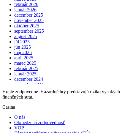
február 2026
január 2026
december 2025
november 2025
október 2025
september 2025
august 2025
júl 2025
jún 2025
máj 2025
apríl 2025
marec 2025
február 2025
január 2025
december 2024
november 2024
október 2024
Hrajte zodpovedne. Hazardné hry predstavujú riziko vysokých
september 2024
finančných strát.
august 2024
júl 2024
Casina
jún 2024
máj 2024
O nás
apríl 2024
Obmedzená zodpovednosť
marec 2024
VOP
február 2024