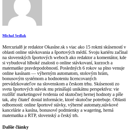
Michal Sedlak
Mercurial8 je redaktor Okasíne.sk s viac ako 15 rokmi skúseností v
oblasti online stávkovania a športových médií. Svoju kariéru začínal
na slovenských športových weboch ako redaktor a komentátor, kde
si vybudoval hlboké znalosti o online stávkovaní, kurzoch a
matematike pravdepodobností. Posledných 6 rokov sa plno venuje
online kasínam — výherným automatom, stolovým hrám,
bonusovým systémom a hodnoteniu licencovaných
prevádzkovateľov na slovenskom a českom trhu. Skúsenosti zo
sveta športových stávok mu prinášajú unikátnu perspektívu: vie
rozlíšiť marketingové tvrdenia od skutočnej hernej hodnoty a píše
tak, aby čitateľ dostal informácie, ktoré skutočne potrebuje. Oblasti
odbornosti: online športové stávky, výherné automaty,stávkové
kancelárie a kasína, bonusové podmienky a wagering, herná
matematika a RTP, slovenský a český trh.
Dalšie články