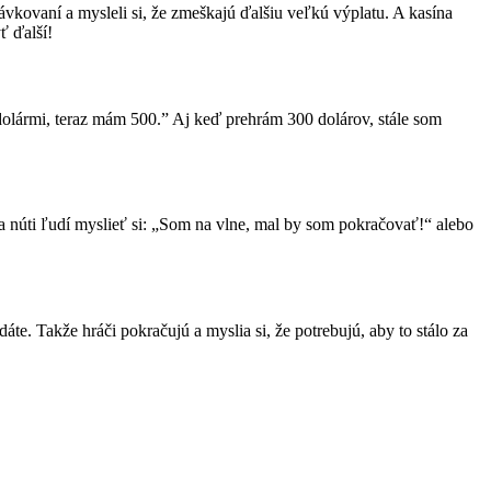
ávkovaní a mysleli si, že zmeškajú ďalšiu veľkú výplatu. A kasína
ť ďalší!
 dolármi, teraz mám 500.” Aj keď prehrám 300 dolárov, stále som
ra núti ľudí myslieť si: „Som na vlne, mal by som pokračovať!“ alebo
te. Takže hráči pokračujú a myslia si, že potrebujú, aby to stálo za