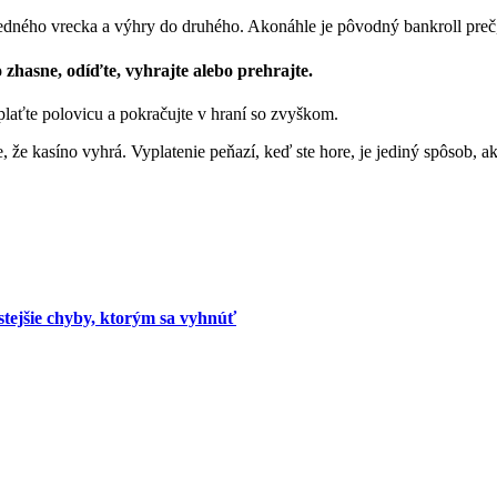
edného vrecka a výhry do druhého. Akonáhle je pôvodný bankroll preč,
 zhasne, odíďte, vyhrajte alebo prehrajte.
laťte polovicu a pokračujte v hraní so zvyškom.
 že kasíno vyhrá. Vyplatenie peňazí, keď ste hore, je jediný spôsob, a
stejšie chyby, ktorým sa vyhnúť