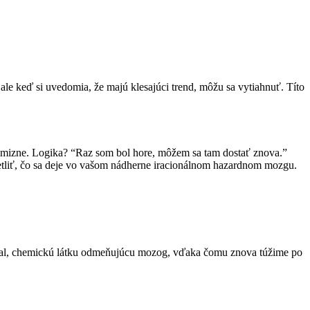
 ale keď si uvedomia, že majú klesajúci trend, môžu sa vytiahnuť. Títo
 nezmizne. Logika? “Raz som bol hore, môžem sa tam dostať znova.”
svetliť, čo sa deje vo vašom nádherne iracionálnom hazardnom mozgu.
nával, chemickú látku odmeňujúcu mozog, vďaka čomu znova túžime po