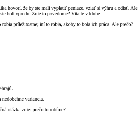
ika hovorí, že by ste mali vyplatiť peniaze, vziať si výhru a odísť. Ale
 ste boli vpredu. Znie to povedome? Vitajte v klube.
robia príležitostne; iní to robia, akoby to bola ich práca. Ale prečo?
ehrajú.
ch nedobehne variancia.
očná otázka znie: prečo to robíme?