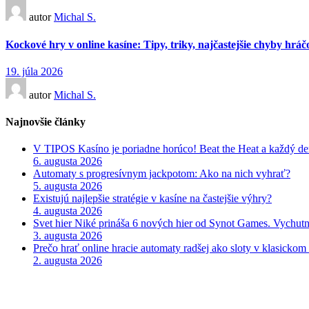
autor
Michal S.
Kockové hry v online kasíne: Tipy, triky, najčastejšie chyby hráč
19. júla 2026
autor
Michal S.
Najnovšie články
V TIPOS Kasíno je poriadne horúco! Beat the Heat a každý deň
6. augusta 2026
Automaty s progresívnym jackpotom: Ako na nich vyhrať?
5. augusta 2026
Existujú najlepšie stratégie v kasíne na častejšie výhry?
4. augusta 2026
Svet hier Niké prináša 6 nových hier od Synot Games. Vychutn
3. augusta 2026
Prečo hrať online hracie automaty radšej ako sloty v klasickom
2. augusta 2026