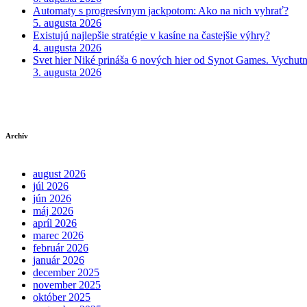
Automaty s progresívnym jackpotom: Ako na nich vyhrať?
5. augusta 2026
Existujú najlepšie stratégie v kasíne na častejšie výhry?
4. augusta 2026
Svet hier Niké prináša 6 nových hier od Synot Games. Vychutn
3. augusta 2026
Archív
august 2026
júl 2026
jún 2026
máj 2026
apríl 2026
marec 2026
február 2026
január 2026
december 2025
november 2025
október 2025