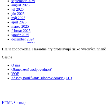
september 2025
august 2025
júl 2025
jún 2025
máj 2025
apríl 2025
marec 2025
február 2025
január 2025
december 2024
november 2024
október 2024
Hrajte zodpovedne. Hazardné hry predstavujú riziko vysokých finančn
september 2024
august 2024
Casina
júl 2024
jún 2024
O nás
máj 2024
Obmedzená zodpovednosť
apríl 2024
VOP
marec 2024
Zásady používania súborov cookie (EÚ)
február 2024
január 2024
december 2023
november 2023
október 2023
HTML Sitemap
september 2023