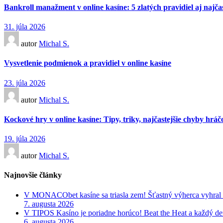
Bankroll manažment v online kasíne: 5 zlatých pravidiel aj najča
31. júla 2026
autor
Michal S.
Vysvetlenie podmienok a pravidiel v online kasíne
23. júla 2026
autor
Michal S.
Kockové hry v online kasíne: Tipy, triky, najčastejšie chyby hráč
19. júla 2026
autor
Michal S.
Najnovšie články
V MONACObet kasíne sa triasla zem! Šťastný výherca vyhral v
7. augusta 2026
V TIPOS Kasíno je poriadne horúco! Beat the Heat a každý deň
6. augusta 2026