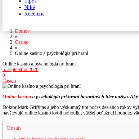
Tipos
Niké
Recenzie
Domov
»
Casino
»
Online kasíno a psychológia pri hraní
Online kasíno a psychológia pri hraní
5. septembra 2020
0
Casino
Online kasíno
a psychológia pri hraní hazardných hier naživo. Aké
Doktor Mark Griffiths a jeho výskumný tím počas desiatich rokov v
navštevujú online kasíno kvôli pohodliu, väčšej peňažnej hodnote, väč
Obsah