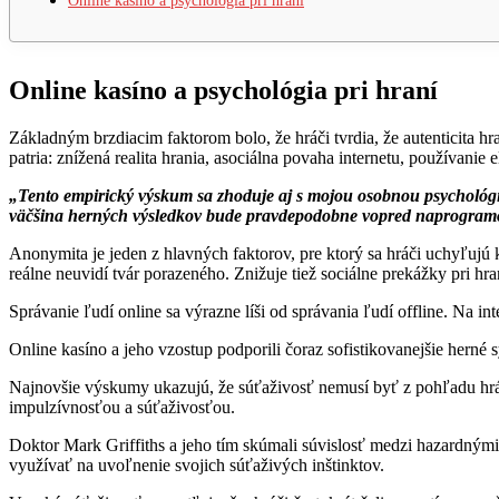
Online kasíno a psychológia pri hraní
Online kasíno a psychológia pri hraní
Základným brzdiacim faktorom bolo, že hráči tvrdia, že autenticita hr
patria: znížená realita hrania, asociálna povaha internetu, používan
„Tento empirický výskum sa zhoduje aj s mojou osobnou psychológi
väčšina herných výsledkov bude pravdepodobne vopred naprogram
Anonymita je jeden z hlavných faktorov, pre ktorý sa hráči uchyľujú
reálne neuvidí tvár porazeného. Znižuje tiež sociálne prekážky pri hra
Správanie ľudí online sa výrazne líši od správania ľudí offline. Na 
Online kasíno a jeho vzostup podporili čoraz sofistikovanejšie herné
Najnovšie výskumy ukazujú, že súťaživosť nemusí byť z pohľadu hrá
impulzívnosťou a súťaživosťou.
Doktor Mark Griffiths a jeho tím skúmali súvislosť medzi hazardnými
využívať na uvoľnenie svojich súťaživých inštinktov.