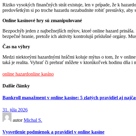
Riziko vysokých finančných strát existuje, len v prípade, že k hazard
predovšetkým si po troche hazardu nezabudnite robiť prestávky, aby st
Online kasínové hry sú zmanipulované
Bezpochýb jeden z najbežnejších mýtov, ktoré online hazard prináša. 
bezpečné hranie, pretože ich aktivity kontrolujú príslušné orgány. M
Čas na výhry
Medzi niektorými hazardnými hráčmi koluje mýtus o tom, že v online
taká je realita. Vyhrať či prehrať môžete v ktorúkoľvek hodinu dňa i n
online hazard
online kasíno
Dalšie články
Bankroll manažment v online kasíne: 5 zlatých pravidiel aj najča
31. júla 2026
autor
Michal S.
Vysvetlenie podmienok a pravidiel v online kasíne