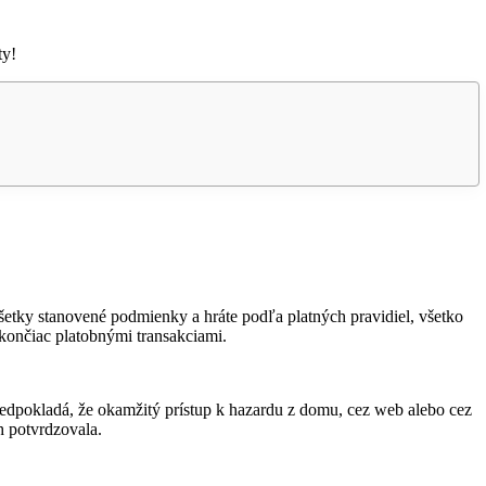
ty!
všetky stanovené podmienky a hráte podľa platných pravidiel, všetko
 končiac platobnými transakciami.
predpokladá, že okamžitý prístup k hazardu z domu, cez web alebo cez
h potvrdzovala.