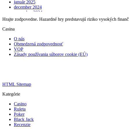
január 2025
december 2024
november 2024
október 2024
Hrajte zodpovedne. Hazardné hry predstavujú riziko vysokých finančn
september 2024
august 2024
Casina
júl 2024
jún 2024
O nás
máj 2024
Obmedzená zodpovednosť
apríl 2024
VOP
marec 2024
Zásady používania súborov cookie (EÚ)
február 2024
január 2024
december 2023
november 2023
október 2023
HTML Sitemap
september 2023
august 2023
Kategórie
júl 2023
jún 2023
Casino
máj 2023
Ruleta
apríl 2023
Poker
marec 2023
Black Jack
február 2023
Recenzie
január 2023