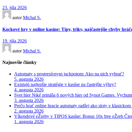
23. júla 2026
autor
Michal S.
Kockové hry v online kasíne: Tipy, triky, najčastejšie chyby hráč
19. júla 2026
autor
Michal S.
Najnovšie články
Automaty s progresívnym jackpotom: Ako na nich vyhrať?
5. augusta 2026
Existujú najlepšie stratégie v kasíne na častejšie výhry?
4. augusta 2026
Svet hier Niké prináša 6 nových hier od Synot Games. Vychutn
3. augusta 2026
Prečo hrať online hracie automaty radšej ako sloty v klasickom
2. augusta 2026
Víkendové eŽreby v TIPOS kasíne: Bonus 10x free eŽreb Čier
1. augusta 2026