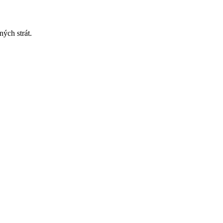
ých strát.