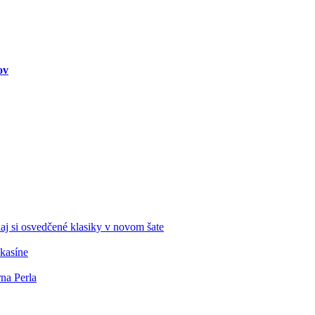
ov
aj si osvedčené klasiky v novom šate
 kasíne
na Perla