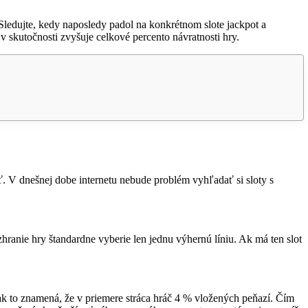
 Sledujte, kedy naposledy padol na konkrétnom slote jackpot a
 v skutočnosti zvyšuje celkové percento návratnosti hry.
. V dnešnej dobe internetu nebude problém vyhľadať si sloty s
ozhranie hry štandardne vyberie len jednu výhernú líniu. Ak má ten slot
ak to znamená, že v priemere stráca hráč 4 % vložených peňazí. Čím