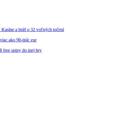
 Kasíne a hráš o 32 voľných točení
iac ako 90-tisíc eur
 free spiny do inej hry