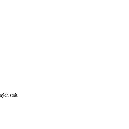
ých strát.