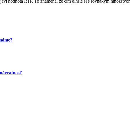
rejaví hodnota RTP. To znamená, že čím dlhšie si s rovnakým množstv
oznáme?
 návratnosť