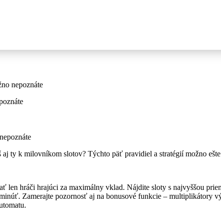
ožno nepoznáte
epoznáte
íš aj ty k milovníkom slotov? Týchto päť pravidiel a stratégií možno ešt
 len hráči hrajúci za maximálny vklad. Nájdite sloty s najvyššou pri
minúť. Zamerajte pozornosť aj na bonusové funkcie – multiplikátory v
automatu.