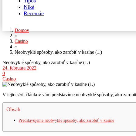
Tipos
Niké
Recenzie
Domov
»
Casino
»
Neobvyklé spôsoby, ako zarobiť v kasíne (1.)
Neobvyklé spôsoby, ako zarobiť v kasíne (1.)
24. februára 2022
0
Casino
V tejto sérii článkov vám predstavíme neobvyklé spôsoby, ako zarobi
Obsah
Predstavujeme neobvyklé spôsoby, ako zarobiť v kasíne