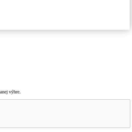
anej výhre.