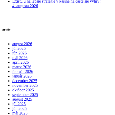
Existujú najlepšie stratégie v kasíne na častejšie výhry?
4. augusta 2026
Archív
august 2026
júl 2026
jún 2026
máj 2026
apríl 2026
marec 2026
február 2026
január 2026
december 2025
november 2025
október 2025
september 2025
august 2025
júl 2025
jún 2025
máj 2025