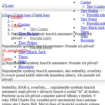
Casino
Tipy Casino
Tipy Ruleta
Pravidlá rul
Domov
Tipy Poker
»
Pravidlá po
Casino
Casino
Tipy Black Jack
Tipy Casino
»
Tipos
Tipy Ruleta
Najznámejšie symboly hracích automatov: Poznáte ich
Niké
pôvod?
Pravidlá rulety
Recenzie
Tipy Poker
Najznámejšie symboly hracích automatov: Poznáte ich pôvod?
Pravidlá pokru
10. augusta 2024
Tipy Black Jack
0
Tipos
Casino
Niké
Recenzie
Najznámejšie symboly hracích automatov, ako sedmičky, zvončeky
či ovocie pozná každý milovník hazardnej zábavy. Ale poznáte ich
pôvod?
Sedmičky, BAR-y, zvončeky,… najznámejšie symboly hracích
automatov majú pôvod v dávnych časoch a zostali “in” až dodnes.
Pozrieme sa na ich pôvod a musíme zaloviť hlboko v histórii. V
roku 1894 Charles Fey vynašiel prvý mechanický hrací automat
známy ako Liberty Bell.
Mal tri dnes už ikonické symboly vrátane