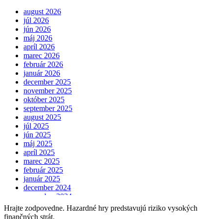
august 2026
júl 2026
jún 2026
máj 2026
apríl 2026
marec 2026
február 2026
január 2026
december 2025
november 2025
október 2025
september 2025
august 2025
júl 2025
jún 2025
máj 2025
apríl 2025
marec 2025
február 2025
január 2025
december 2024
november 2024
október 2024
Hrajte zodpovedne. Hazardné hry predstavujú riziko vysokých
september 2024
finančných strát.