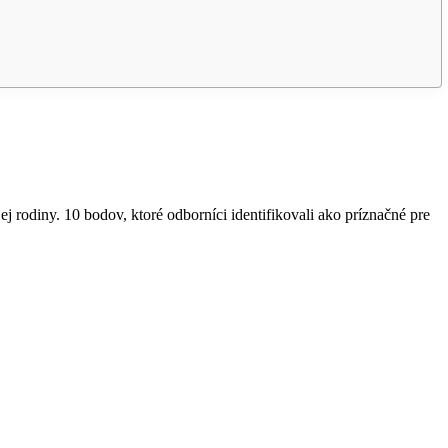
ej rodiny. 10 bodov, ktoré odborníci identifikovali ako príznačné pre