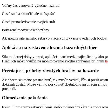
Voľný čas venovaný výlučne hazardu
Častá snaha skončiť, ale neúspešná
Časté prenasledovanie svojich strát
Pokazené medziľudské vzťahy
Ak spoznávate samého seba vo viacerých z vyššie uvedených bodov, t
Aplikácia na zastavenie hrania hazardných hier
Sila modernej doby v praxi, aplikácia patrí medzi najlepšie tipy ako 
Hráči ich môžu využiť na monitorovanie svojho správania pri hraní
h
Prečítajte si príbehy závislých hráčov na hazarde
Ak chcete skutočne prestať hrať, tak musíte vedieť, čím si prešli osta
dokázali dostať. Môže vám to poskytnúť dostatočnú inšpiráciu a moti
prostredí.
Obmedzenie pokušenia
Existujú programy sebavylúčenia alebo možnosť zakázania zobrazova