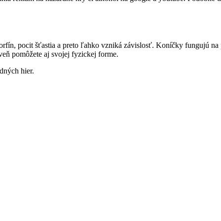
rfín, pocit šťastia a preto ľahko vzniká závislosť. Koníčky fungujú n
veň pomôžete aj svojej fyzickej forme.
rdných hier.