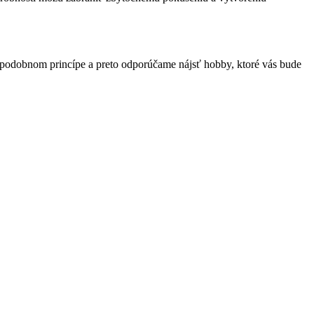
a podobnom princípe a preto odporúčame nájsť hobby, ktoré vás bude