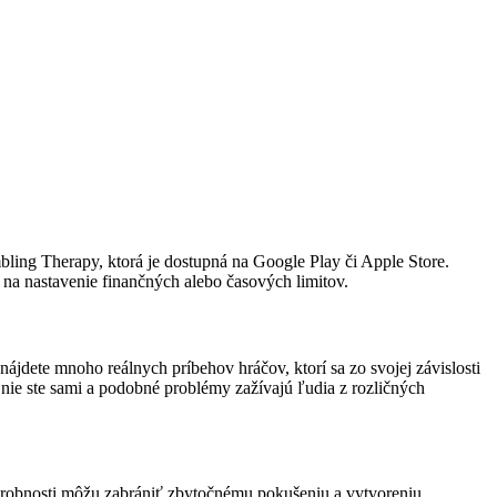
ambling Therapy, ktorá je dostupná na Google Play či Apple Store.
e na nastavenie finančných alebo časových limitov.
 nájdete mnoho reálnych príbehov hráčov, ktorí sa zo svojej závislosti
 nie ste sami a podobné problémy zažívajú ľudia z rozličných
drobnosti môžu zabrániť zbytočnému pokušeniu a vytvoreniu