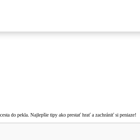
sta do pekla. Najlepšie tipy ako prestať hrať a zachrániť si peniaze!